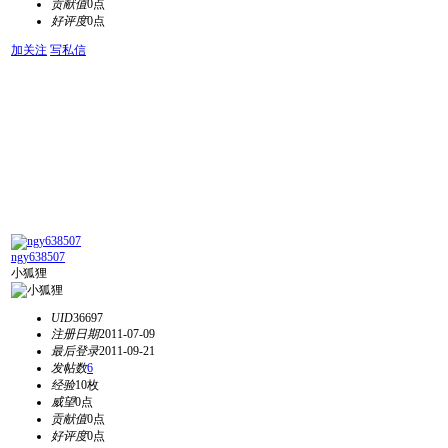
贡献值
0点
好评度
0点
加关注
写私信
ngy638507
小狐狸
UID
36697
注册日期
2011-07-09
最后登录
2011-09-21
发帖数
6
经验
10枚
威望
0点
贡献值
0点
好评度
0点