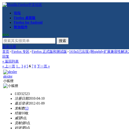
论坛
Firefox 桌面版
Firefox for Android
附加组件
RSS
搜索
登录
注册
首页
>
Firefox 专区
>
Firefox 正式版和测试版
>
14.0a1已出现 (附nightly扩展兼容性解决
回复
« 返回列表
« 上一页
1...
3
4
5
6
7
8
下一页 »
alexlee
小狐狸
UID
32523
注册日期
2010-04-10
最后登录
2012-01-09
发帖数
13
经验
10枚
威望
0点
贡献值
0点
好评度
0点