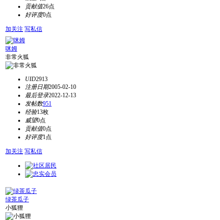
贡献值
26点
好评度
0点
加关注
写私信
咪姆
非常火狐
UID
2913
注册日期
2005-02-10
最后登录
2022-12-13
发帖数
951
经验
13枚
威望
0点
贡献值
0点
好评度
1点
加关注
写私信
绿茶瓜子
小狐狸