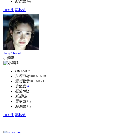
好评度
0点
加关注
写私信
TonyAlmeida
小狐狸
UID
29824
注册日期
2009-07-26
最后登录
2019-10-11
发帖数
34
经验
20枚
威望
0点
贡献值
0点
好评度
0点
加关注
写私信