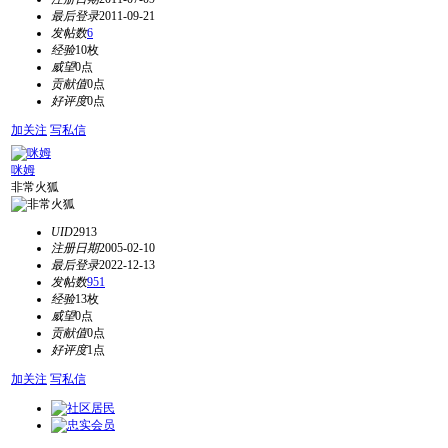
最后登录
2011-09-21
发帖数
6
经验
10枚
威望
0点
贡献值
0点
好评度
0点
加关注
写私信
咪姆
非常火狐
UID
2913
注册日期
2005-02-10
最后登录
2022-12-13
发帖数
951
经验
13枚
威望
0点
贡献值
0点
好评度
1点
加关注
写私信