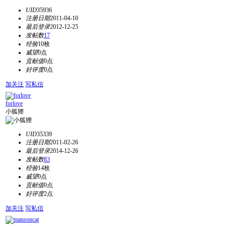
UID
35936
注册日期
2011-04-10
最后登录
2012-12-25
发帖数
17
经验
10枚
威望
0点
贡献值
0点
好评度
0点
加关注
写私信
forlove
小狐狸
UID
35339
注册日期
2011-02-26
最后登录
2014-12-26
发帖数
83
经验
14枚
威望
0点
贡献值
0点
好评度
2点
加关注
写私信