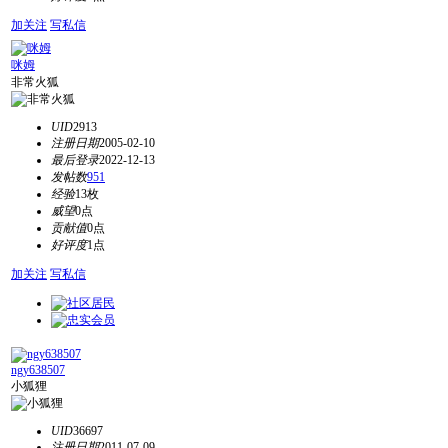
加关注
写私信
咪姆
非常火狐
UID
2913
注册日期
2005-02-10
最后登录
2022-12-13
发帖数
951
经验
13枚
威望
0点
贡献值
0点
好评度
1点
加关注
写私信
ngy638507
小狐狸
UID
36697
注册日期
2011-07-09