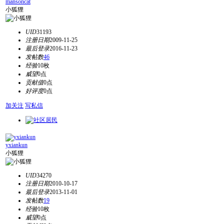
mansoncat
小狐狸
UID
31193
注册日期
2009-11-25
最后登录
2016-11-23
发帖数
46
经验
10枚
威望
0点
贡献值
0点
好评度
0点
加关注
写私信
yxiankun
小狐狸
UID
34270
注册日期
2010-10-17
最后登录
2013-11-01
发帖数
19
经验
10枚
威望
0点