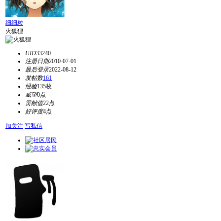
细细粒
火狐狸
UID
33240
注册日期
2010-07-01
最后登录
2022-08-12
发帖数
161
经验
135枚
威望
0点
贡献值
22点
好评度
4点
加关注
写私信