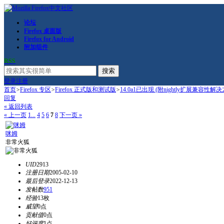
论坛
Firefox 桌面版
Firefox for Android
附加组件
RSS
搜索
登录
注册
首页
>
Firefox 专区
>
Firefox 正式版和测试版
>
14.0a1已出现 (附nightly扩展兼容性解决
回复
« 返回列表
« 上一页
1...
4
5
6
7
8
下一页 »
咪姆
非常火狐
UID
2913
注册日期
2005-02-10
最后登录
2022-12-13
发帖数
951
经验
13枚
威望
0点
贡献值
0点
好评度
1点