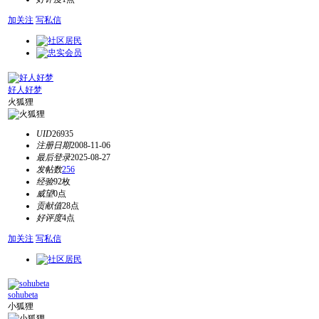
加关注
写私信
好人好梦
火狐狸
UID
26935
注册日期
2008-11-06
最后登录
2025-08-27
发帖数
256
经验
92枚
威望
0点
贡献值
28点
好评度
4点
加关注
写私信
sohubeta
小狐狸