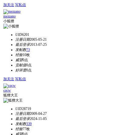
加关注
写私信
mezzano
小狐狸
UID
6201
注册日期
2005-05-21
最后登录
2013-07-25
发帖数
73
经验
10枚
威望
0点
贡献值
0点
好评度
0点
加关注
写私信
cqcw
狐狸大王
UID
28719
注册日期
2009-04-27
最后登录
2024-11-05
发帖数
339
经验
77枚
威望
0点