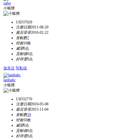
salve
小狐狸
UID
37029
注册日期
2011-08-20
最后登录
2016-02-22
发帖数
7
经验
10枚
威望
0点
贡献值
0点
好评度
0点
加关注
写私信
lambabc
小狐狸
UID
32770
注册日期
2010-05-08
最后登录
2015-11-04
发帖数
19
经验
10枚
威望
0点
贡献值
0点
好评度
0点