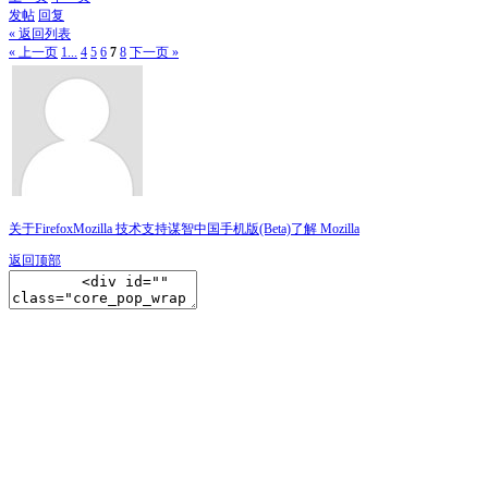
发帖
回复
« 返回列表
« 上一页
1...
4
5
6
7
8
下一页 »
关于Firefox
Mozilla 技术支持
谋智中国
手机版(Beta)
了解 Mozilla
返回顶部