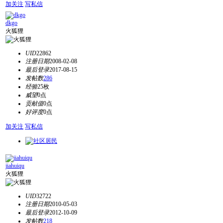
加关注
写私信
dkgo
火狐狸
UID
22862
注册日期
2008-02-08
最后登录
2017-08-15
发帖数
286
经验
25枚
威望
0点
贡献值
0点
好评度
0点
加关注
写私信
jiahuiqu
火狐狸
UID
32722
注册日期
2010-05-03
最后登录
2012-10-09
发帖数
218