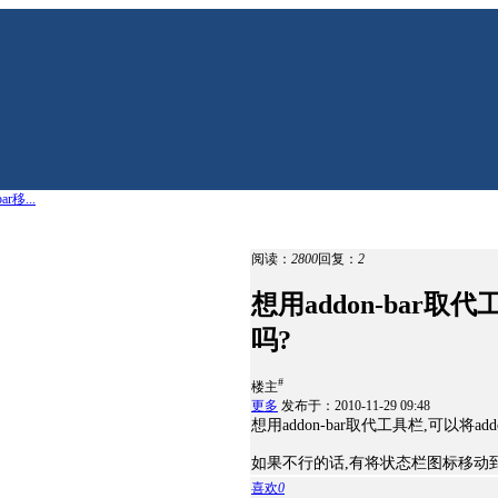
r移...
阅读：
2800
回复：
2
想用addon-bar取
吗?
#
楼主
更多
发布于：2010-11-29 09:48
想用addon-bar取代工具栏,可以将ad
如果不行的话,有将状态栏图标移动
喜欢
0