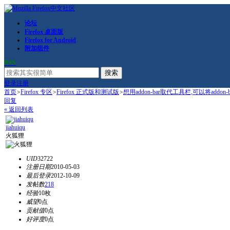
论坛
Firefox 桌面版
Firefox for Android
附加组件
RSS
搜索
登录
注册
首页
>
Firefox 专区
>
Firefox 正式版和测试版
>
想用addon-bar取代工具栏,可以将addon-ba
回复
« 返回列表
jiahuiqu
火狐狸
UID
32722
注册日期
2010-05-03
最后登录
2012-10-09
发帖数
218
经验
10枚
威望
0点
贡献值
0点
好评度
0点