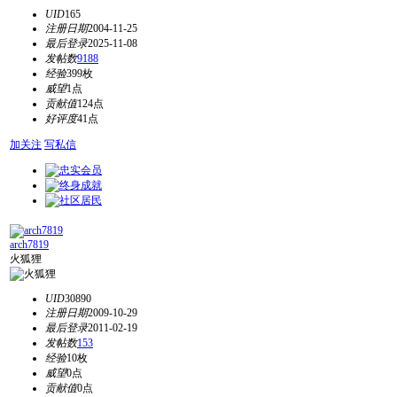
UID
165
注册日期
2004-11-25
最后登录
2025-11-08
发帖数
9188
经验
399枚
威望
1点
贡献值
124点
好评度
41点
加关注
写私信
arch7819
火狐狸
UID
30890
注册日期
2009-10-29
最后登录
2011-02-19
发帖数
153
经验
10枚
威望
0点
贡献值
0点