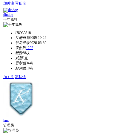
加关注
写私信
dindog
千年狐狸
UID
30818
注册日期
2009-10-24
最后登录
2026-06-30
发帖数
1202
经验
68枚
威望
0点
贡献值
34点
好评度
10点
加关注
写私信
kmc
管理员