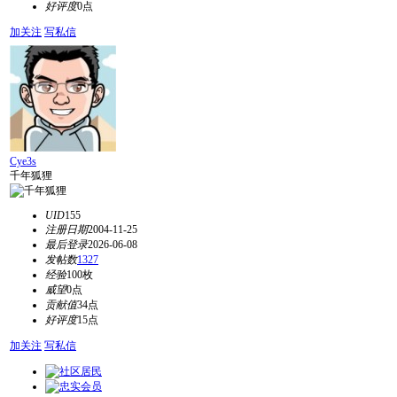
好评度
0点
加关注
写私信
Cye3s
千年狐狸
UID
155
注册日期
2004-11-25
最后登录
2026-06-08
发帖数
1327
经验
100枚
威望
0点
贡献值
34点
好评度
15点
加关注
写私信