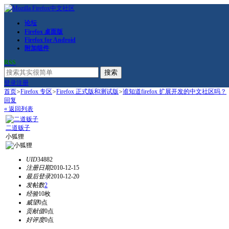
论坛
Firefox 桌面版
Firefox for Android
附加组件
RSS
搜索
登录
注册
首页
>
Firefox 专区
>
Firefox 正式版和测试版
>
谁知道firefox 扩展开发的中文社区吗？
回复
« 返回列表
二道贩子
小狐狸
UID
34882
注册日期
2010-12-15
最后登录
2010-12-20
发帖数
2
经验
10枚
威望
0点
贡献值
0点
好评度
0点