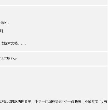
开源的。
到
会读技术文档。。。
个正式版了-_-
VELOPER的世界里，少学一门编程语言=少一条胳膊，不懂英文=没有