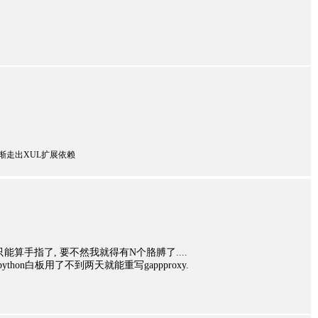
ly都用，逐渐走出XUL扩展依赖
只能算手指了, 要不然我就得有N个胳膊了....
hon白板用了不到两天就能重写gappproxy.