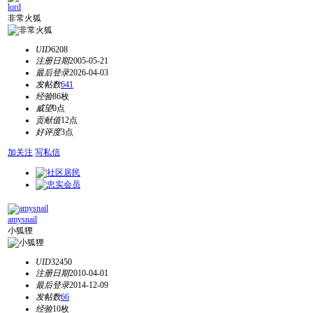
lord
非常火狐
UID
6208
注册日期
2005-05-21
最后登录
2026-04-03
发帖数
641
经验
86枚
威望
0点
贡献值
12点
好评度
3点
加关注
写私信
amysnail
小狐狸
UID
32450
注册日期
2010-04-01
最后登录
2014-12-09
发帖数
66
经验
10枚