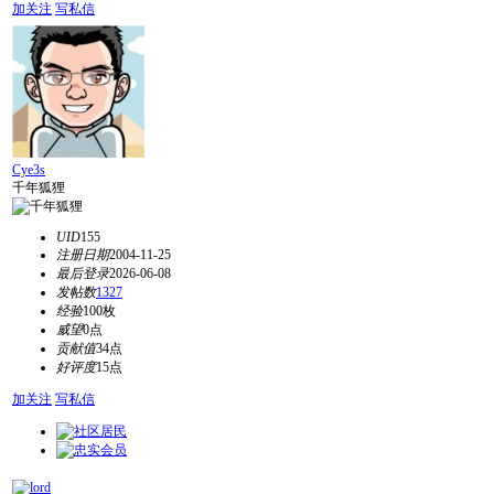
加关注
写私信
Cye3s
千年狐狸
UID
155
注册日期
2004-11-25
最后登录
2026-06-08
发帖数
1327
经验
100枚
威望
0点
贡献值
34点
好评度
15点
加关注
写私信