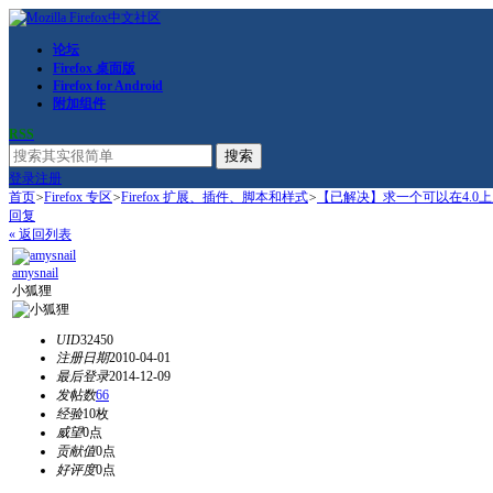
论坛
Firefox 桌面版
Firefox for Android
附加组件
RSS
搜索
登录
注册
首页
>
Firefox 专区
>
Firefox 扩展、插件、脚本和样式
>
【已解决】求一个可以在4.0
回复
« 返回列表
amysnail
小狐狸
UID
32450
注册日期
2010-04-01
最后登录
2014-12-09
发帖数
66
经验
10枚
威望
0点
贡献值
0点
好评度
0点