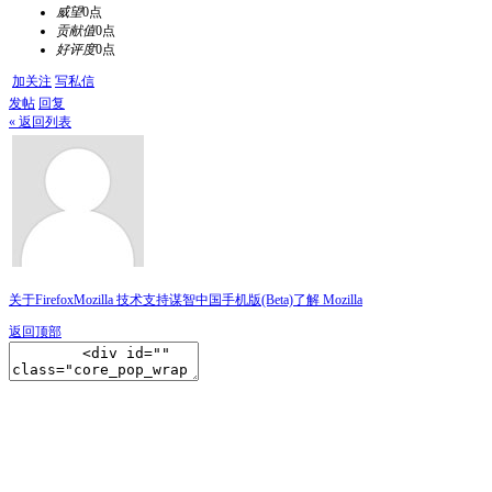
威望
0点
贡献值
0点
好评度
0点
加关注
写私信
发帖
回复
« 返回列表
关于Firefox
Mozilla 技术支持
谋智中国
手机版(Beta)
了解 Mozilla
返回顶部