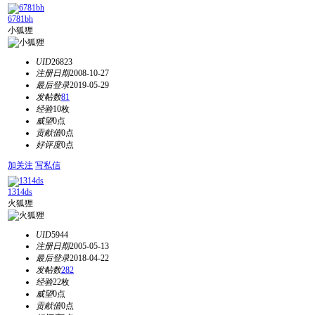
6781bh
小狐狸
UID
26823
注册日期
2008-10-27
最后登录
2019-05-29
发帖数
81
经验
10枚
威望
0点
贡献值
0点
好评度
0点
加关注
写私信
1314ds
火狐狸
UID
5944
注册日期
2005-05-13
最后登录
2018-04-22
发帖数
282
经验
22枚
威望
0点
贡献值
0点