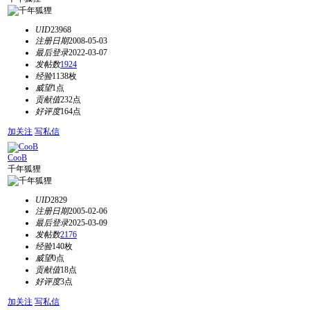
UID
23968
注册日期
2008-05-03
最后登录
2022-03-07
发帖数
1924
经验
1138枚
威望
1点
贡献值
232点
好评度
164点
加关注
写私信
CooB
千年狐狸
UID
2829
注册日期
2005-02-06
最后登录
2025-03-09
发帖数
2176
经验
140枚
威望
0点
贡献值
18点
好评度
3点
加关注
写私信