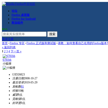
论坛
Firefox 桌面版
Firefox for Android
附加组件
RSS
搜索
登录
注册
首页
>
Firefox 专区
>
Firefox 正式版和测试版
>
请教：如何查看自己在用的Firefox版本
« 返回列表
1
2
3
4
下一页 »
6781bh
小狐狸
UID
26823
注册日期
2008-10-27
最后登录
2019-05-29
发帖数
81
经验
10枚
威望
0点
贡献值
0点
好评度
0点