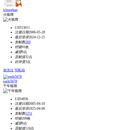
lchunghan
火狐狸
UID
13011
注册日期
2006-05-28
最后登录
2024-12-21
发帖数
269
经验
91枚
威望
0点
贡献值
32点
好评度
3点
加关注
写私信
eagle5678
千年狐狸
UID
4956
注册日期
2005-04-10
最后登录
2025-04-06
发帖数
1251
经验
209枚
威望
0点
贡献值
124点