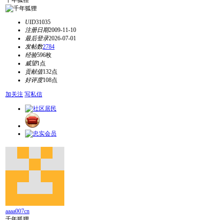
千年狐狸
UID
31035
注册日期
2009-11-10
最后登录
2026-07-01
发帖数
2784
经验
596枚
威望
1点
贡献值
132点
好评度
108点
加关注
写私信
aaaa007cn
千年狐狸