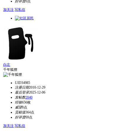
好评度
0点
加关注
写私信
白左
千年狐狸
UID
34985
注册日期
2010-12-29
最后登录
2025-12-06
发帖数
2040
经验
656枚
威望
0点
贡献值
364点
好评度
69点
加关注
写私信