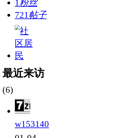
1
粉丝
721
帖子
最近来访
(6)
w153140
01-04