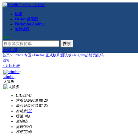
论坛
Firefox 桌面版
Firefox for Android
附加组件
RSS
搜索
登录
注册
首页
>
Firefox 专区
>
Firefox 正式版和测试版
>
Nightly起始页乱码
回复
« 返回列表
windong
火狐狸
UID
33747
注册日期
2010-08-20
最后登录
2013-07-25
发帖数
129
经验
10枚
威望
0点
贡献值
0点
好评度
0点