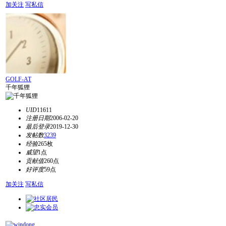
加关注
写私信
GOLF-AT
千年狐狸
UID
11611
注册日期
2006-02-20
最后登录
2019-12-30
发帖数
3239
经验
265枚
威望
1点
贡献值
260点
好评度
59点
加关注
写私信