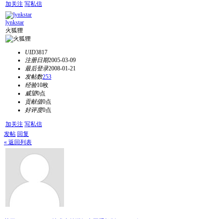
加关注
写私信
lynkstar
火狐狸
UID
3817
注册日期
2005-03-09
最后登录
2008-01-21
发帖数
253
经验
10枚
威望
0点
贡献值
0点
好评度
0点
加关注
写私信
发帖
回复
« 返回列表