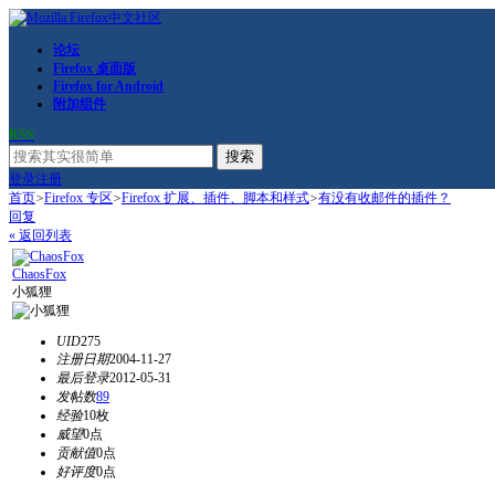
论坛
Firefox 桌面版
Firefox for Android
附加组件
RSS
搜索
登录
注册
首页
>
Firefox 专区
>
Firefox 扩展、插件、脚本和样式
>
有没有收邮件的插件？
回复
« 返回列表
ChaosFox
小狐狸
UID
275
注册日期
2004-11-27
最后登录
2012-05-31
发帖数
89
经验
10枚
威望
0点
贡献值
0点
好评度
0点