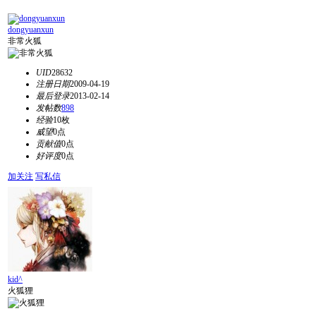
dongyuanxun
非常火狐
UID
28632
注册日期
2009-04-19
最后登录
2013-02-14
发帖数
898
经验
10枚
威望
0点
贡献值
0点
好评度
0点
加关注
写私信
kid^
火狐狸