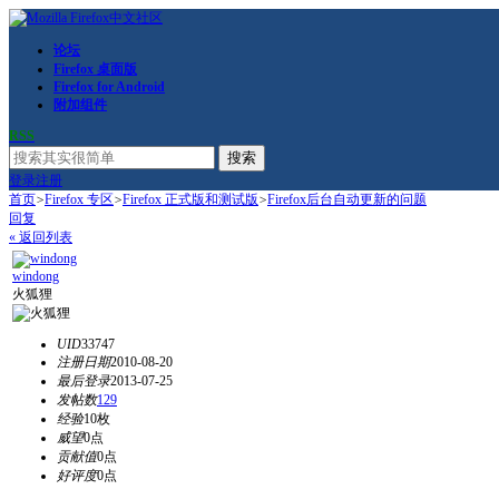
论坛
Firefox 桌面版
Firefox for Android
附加组件
RSS
搜索
登录
注册
首页
>
Firefox 专区
>
Firefox 正式版和测试版
>
Firefox后台自动更新的问题
回复
« 返回列表
windong
火狐狸
UID
33747
注册日期
2010-08-20
最后登录
2013-07-25
发帖数
129
经验
10枚
威望
0点
贡献值
0点
好评度
0点