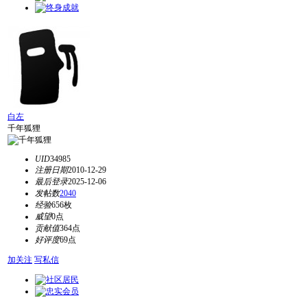
白左
千年狐狸
UID
34985
注册日期
2010-12-29
最后登录
2025-12-06
发帖数
2040
经验
656枚
威望
0点
贡献值
364点
好评度
69点
加关注
写私信