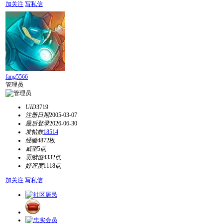
加关注
写私信
fang5566
管理员
UID
3719
注册日期
2005-03-07
最后登录
2026-06-30
发帖数
18514
经验
4872枚
威望
5点
贡献值
4332点
好评度
1118点
加关注
写私信