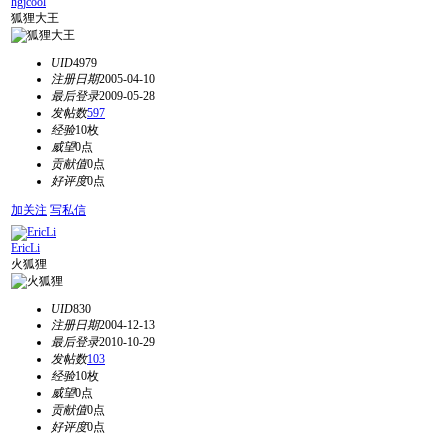
hgjcool
狐狸大王
UID
4979
注册日期
2005-04-10
最后登录
2009-05-28
发帖数
597
经验
10枚
威望
0点
贡献值
0点
好评度
0点
加关注
写私信
EricLi
火狐狸
UID
830
注册日期
2004-12-13
最后登录
2010-10-29
发帖数
103
经验
10枚
威望
0点
贡献值
0点
好评度
0点