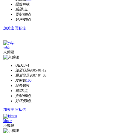
经验
10枚
威望
0点
贡献值
0点
好评度
0点
加关注
写私信
ydgi
火狐狸
UID
2074
注册日期
2005-01-12
最后登录
2007-04-03
发帖数
166
经验
10枚
威望
0点
贡献值
0点
好评度
0点
加关注
写私信
klmun
小狐狸