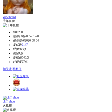
viewtheard
千年狐狸
UID
2383
注册日期
2005-01-20
最后登录
2026-08-04
发帖数
2147
经验
668枚
威望
1点
贡献值
540点
好评度
27点
加关注
写私信
cliff_zhou
火狐狸