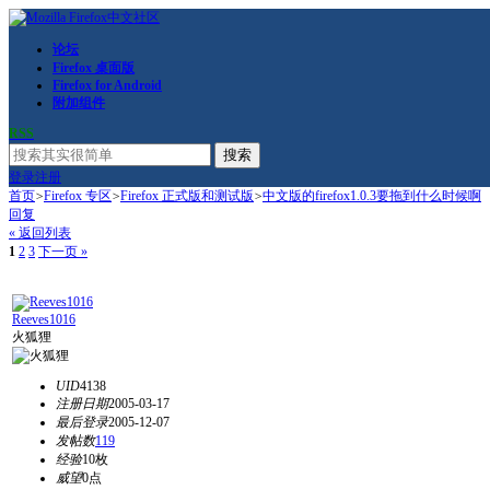
论坛
Firefox 桌面版
Firefox for Android
附加组件
RSS
搜索
登录
注册
首页
>
Firefox 专区
>
Firefox 正式版和测试版
>
中文版的firefox1.0.3要拖到什么时候啊
回复
« 返回列表
1
2
3
下一页 »
Reeves1016
火狐狸
UID
4138
注册日期
2005-03-17
最后登录
2005-12-07
发帖数
119
经验
10枚
威望
0点