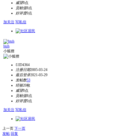
威望
0点
贡献值
8点
好评度
0点
加关注
写私信
htzh
小狐狸
UID
4364
注册日期
2005-03-24
最后登录
2021-03-29
发帖数
53
经验
20枚
威望
0点
贡献值
8点
好评度
0点
加关注
写私信
上一页
下一页
发帖
回复