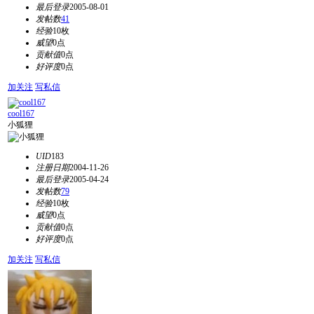
最后登录
2005-08-01
发帖数
41
经验
10枚
威望
0点
贡献值
0点
好评度
0点
加关注
写私信
cool167
小狐狸
UID
183
注册日期
2004-11-26
最后登录
2005-04-24
发帖数
79
经验
10枚
威望
0点
贡献值
0点
好评度
0点
加关注
写私信