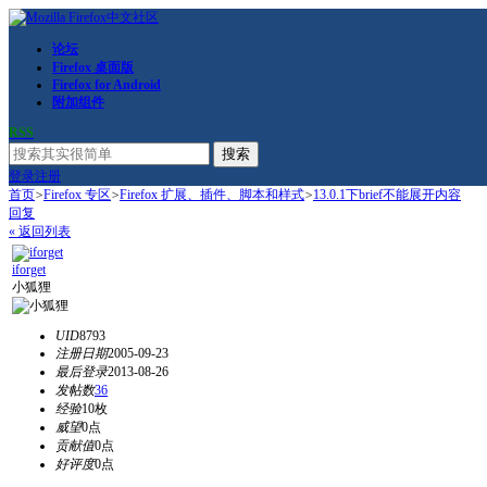
论坛
Firefox 桌面版
Firefox for Android
附加组件
RSS
搜索
登录
注册
首页
>
Firefox 专区
>
Firefox 扩展、插件、脚本和样式
>
13.0.1下brief不能展开内容
回复
« 返回列表
iforget
小狐狸
UID
8793
注册日期
2005-09-23
最后登录
2013-08-26
发帖数
36
经验
10枚
威望
0点
贡献值
0点
好评度
0点