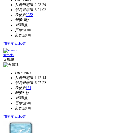
UID
38488
注册日期
2012-03-20
最后登录
2013-04-02
发帖数
2052
经验
10枚
威望
0点
贡献值
0点
好评度
1点
加关注
写私信
neowin
火狐狸
UID
37969
注册日期
2011-12-15
最后登录
2016-07-22
发帖数
131
经验
21枚
威望
0点
贡献值
8点
好评度
1点
加关注
写私信