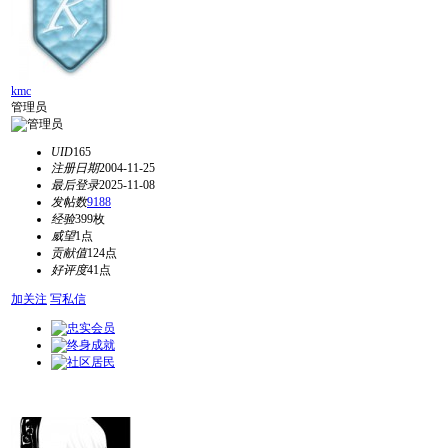
kmc
管理员
UID
165
注册日期
2004-11-25
最后登录
2025-11-08
发帖数
9188
经验
399枚
威望
1点
贡献值
124点
好评度
41点
加关注
写私信