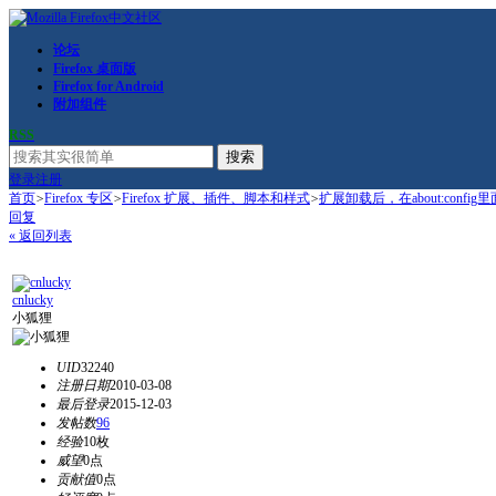
论坛
Firefox 桌面版
Firefox for Android
附加组件
RSS
搜索
登录
注册
首页
>
Firefox 专区
>
Firefox 扩展、插件、脚本和样式
>
扩展卸载后，在about:confi
回复
« 返回列表
cnlucky
小狐狸
UID
32240
注册日期
2010-03-08
最后登录
2015-12-03
发帖数
96
经验
10枚
威望
0点
贡献值
0点