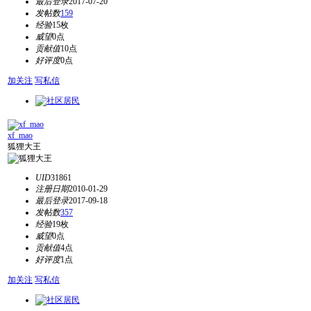
最后登录
2017-07-20
发帖数
159
经验
15枚
威望
0点
贡献值
10点
好评度
0点
加关注
写私信
xf_mao
狐狸大王
UID
31861
注册日期
2010-01-29
最后登录
2017-09-18
发帖数
357
经验
19枚
威望
0点
贡献值
4点
好评度
1点
加关注
写私信