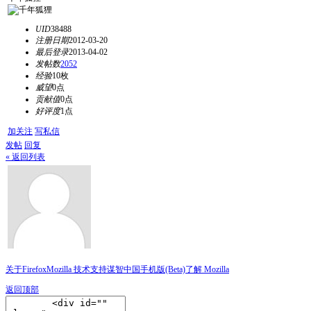
UID
38488
注册日期
2012-03-20
最后登录
2013-04-02
发帖数
2052
经验
10枚
威望
0点
贡献值
0点
好评度
1点
加关注
写私信
发帖
回复
« 返回列表
关于Firefox
Mozilla 技术支持
谋智中国
手机版(Beta)
了解 Mozilla
返回顶部