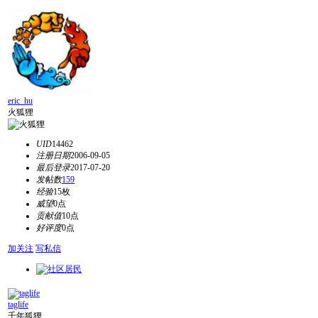
eric_hu
火狐狸
UID
14462
注册日期
2006-09-05
最后登录
2017-07-20
发帖数
159
经验
15枚
威望
0点
贡献值
10点
好评度
0点
加关注
写私信
taglife
千年狐狸