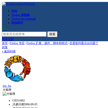
论坛
Firefox 桌面版
Firefox for Android
附加组件
RSS
搜索
登录
注册
首页
>
Firefox 专区
>
Firefox 扩展、插件、脚本和样式
>
百度双列显示出问题了
回复
« 返回列表
eric_hu
火狐狸
UID
14462
注册日期
2006-09-05