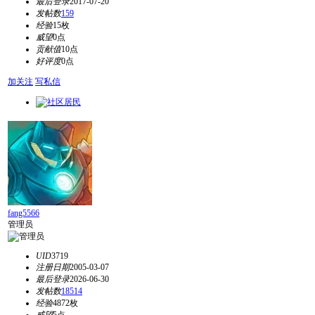
最后登录
2017-07-20
发帖数
159
经验
15枚
威望
0点
贡献值
10点
好评度
0点
加关注
写私信
fang5566
管理员
UID
3719
注册日期
2005-03-07
最后登录
2026-06-30
发帖数
18514
经验
4872枚