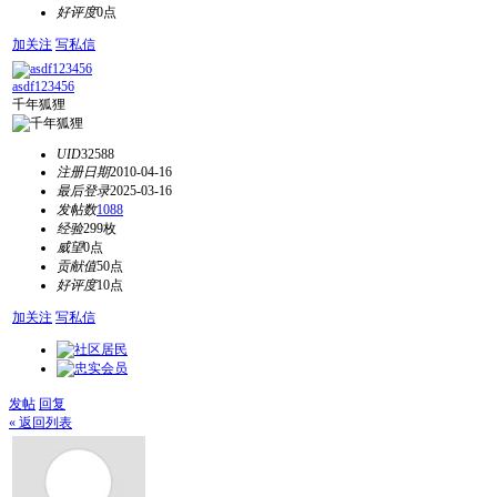
好评度
0点
加关注
写私信
asdf123456
千年狐狸
UID
32588
注册日期
2010-04-16
最后登录
2025-03-16
发帖数
1088
经验
299枚
威望
0点
贡献值
50点
好评度
10点
加关注
写私信
发帖
回复
« 返回列表