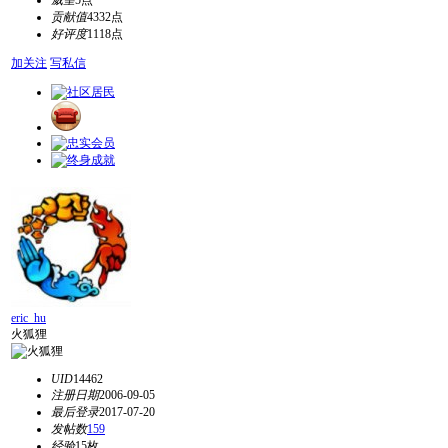
威望
5点
贡献值
4332点
好评度
1118点
加关注
写私信
eric_hu
火狐狸
UID
14462
注册日期
2006-09-05
最后登录
2017-07-20
发帖数
159
经验
15枚