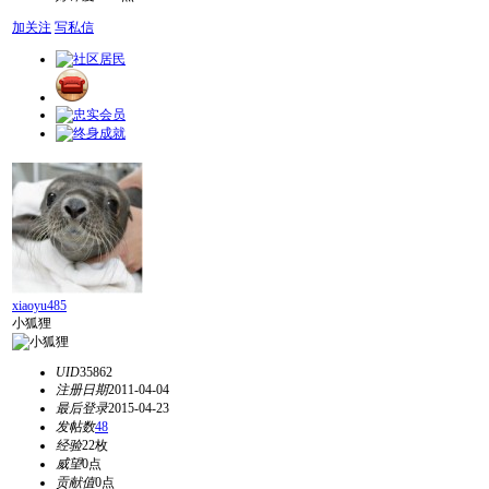
加关注
写私信
xiaoyu485
小狐狸
UID
35862
注册日期
2011-04-04
最后登录
2015-04-23
发帖数
48
经验
22枚
威望
0点
贡献值
0点