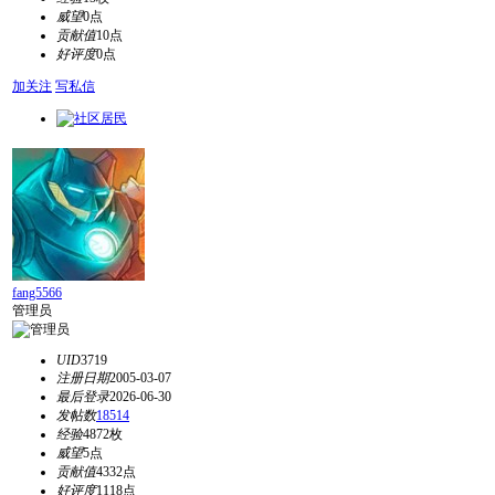
威望
0点
贡献值
10点
好评度
0点
加关注
写私信
fang5566
管理员
UID
3719
注册日期
2005-03-07
最后登录
2026-06-30
发帖数
18514
经验
4872枚
威望
5点
贡献值
4332点
好评度
1118点