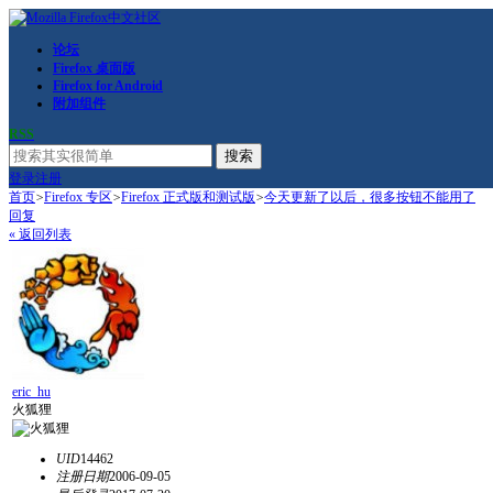
论坛
Firefox 桌面版
Firefox for Android
附加组件
RSS
搜索
登录
注册
首页
>
Firefox 专区
>
Firefox 正式版和测试版
>
今天更新了以后，很多按钮不能用了
回复
« 返回列表
eric_hu
火狐狸
UID
14462
注册日期
2006-09-05