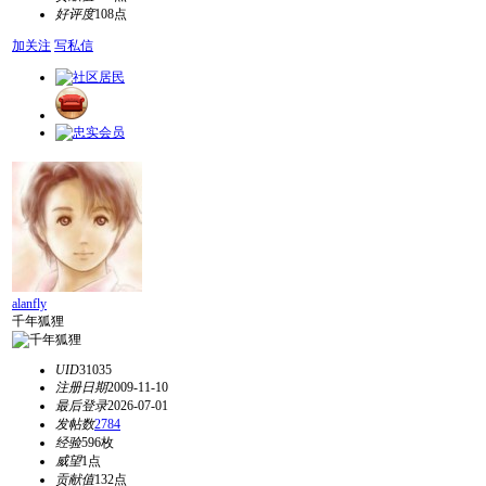
好评度
108点
加关注
写私信
alanfly
千年狐狸
UID
31035
注册日期
2009-11-10
最后登录
2026-07-01
发帖数
2784
经验
596枚
威望
1点
贡献值
132点