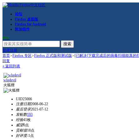
论坛
Firefox 桌面版
Firefox for Android
附加组件
RSS
搜索
登录
注册
首页
>
Firefox 专区
>
Firefox 正式版和测试版
>
[已解决]下载完成后的病毒扫描能真的
回复
« 返回列表
wlqdevil
火狐狸
UID
25006
注册日期
2008-06-22
最后登录
2021-07-12
发帖数
193
经验
41枚
威望
0点
贡献值
18点
好评度
-1点