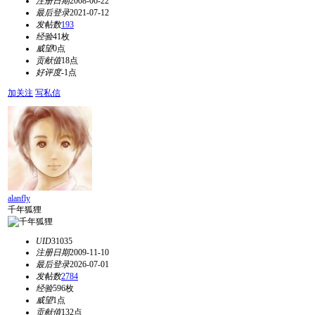
注册日期
2008-06-22
最后登录
2021-07-12
发帖数
193
经验
41枚
威望
0点
贡献值
18点
好评度
-1点
加关注
写私信
alanfly
千年狐狸
UID
31035
注册日期
2009-11-10
最后登录
2026-07-01
发帖数
2784
经验
596枚
威望
1点
贡献值
132点