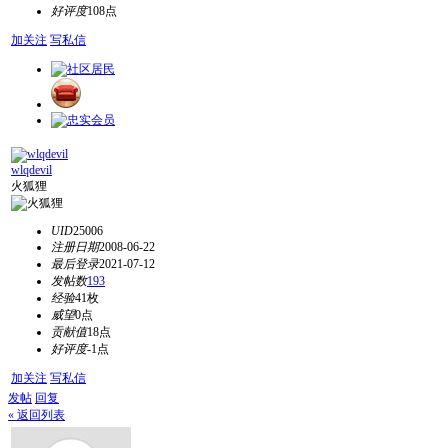
好评度
108点
加关注
写私信
wlqdevil
火狐狸
UID
25006
注册日期
2008-06-22
最后登录
2021-07-12
发帖数
193
经验
41枚
威望
0点
贡献值
18点
好评度
-1点
加关注
写私信
发帖
回复
« 返回列表