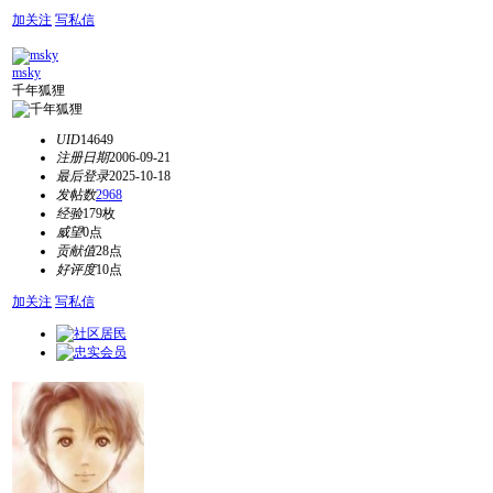
加关注
写私信
msky
千年狐狸
UID
14649
注册日期
2006-09-21
最后登录
2025-10-18
发帖数
2968
经验
179枚
威望
0点
贡献值
28点
好评度
10点
加关注
写私信