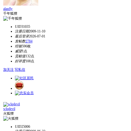
alanfly
千年狐狸
UID
31035
注册日期
2009-11-10
最后登录
2026-07-01
发帖数
2784
经验
596枚
威望
1点
贡献值
132点
好评度
108点
加关注
写私信
wlqdevil
火狐狸
UID
25006