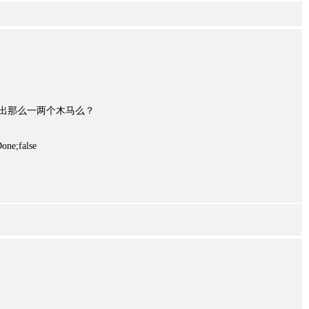
扫出那么一两个木马么？
one;false