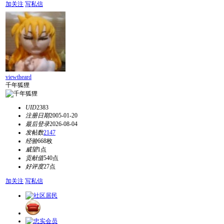
加关注
写私信
viewtheard
千年狐狸
UID
2383
注册日期
2005-01-20
最后登录
2026-08-04
发帖数
2147
经验
668枚
威望
1点
贡献值
540点
好评度
27点
加关注
写私信