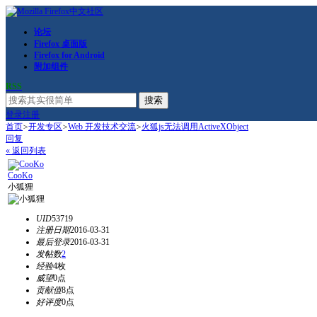
论坛
Firefox 桌面版
Firefox for Android
附加组件
RSS
搜索
登录
注册
首页
>
开发专区
>
Web 开发技术交流
>
火狐js无法调用ActiveXObject
回复
« 返回列表
CooKo
小狐狸
UID
53719
注册日期
2016-03-31
最后登录
2016-03-31
发帖数
2
经验
4枚
威望
0点
贡献值
8点
好评度
0点