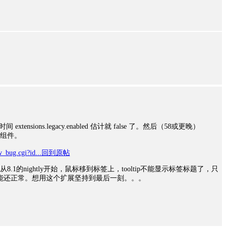
tensions.legacy.enabled 估计就 false 了。然后（58或更晚）
组件。
w_bug.cgi?id...
回到原帖
xed啊，从8.1的nightly开始，鼠标移到标签上，tooltip不能显示标签标题了，只
”，其他功能还正常。想用这个扩展坚持到最后一刻。。。