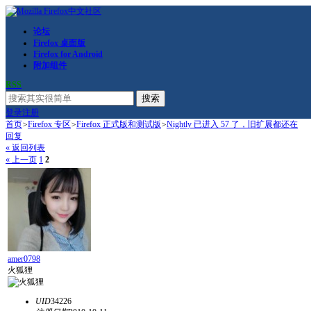
论坛
Firefox 桌面版
Firefox for Android
附加组件
RSS
搜索
登录
注册
首页
>
Firefox 专区
>
Firefox 正式版和测试版
>
Nightly 已进入 57 了，旧扩展都还在
回复
« 返回列表
« 上一页
1
2
amer0798
火狐狸
UID
34226