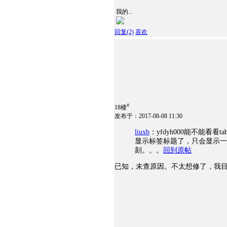
我的...
回复
(2)
喜欢
#
18楼
发布于：2017-08-08 11:30
liuxb
：yfdyh000能不能看看tab
显示标签标题了，只会显示一个“c
刻。。。
回到原帖
已知，未查原因。不太想修了，我目前N