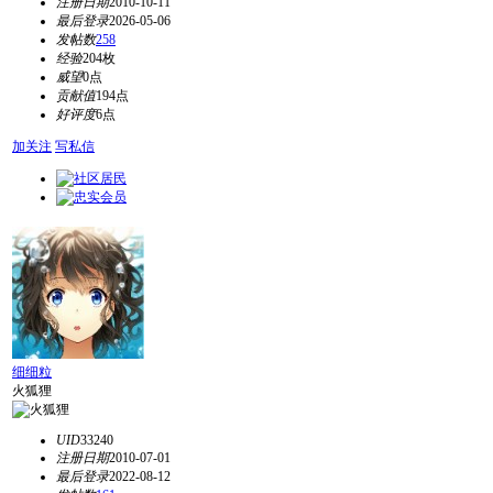
注册日期
2010-10-11
最后登录
2026-05-06
发帖数
258
经验
204枚
威望
0点
贡献值
194点
好评度
6点
加关注
写私信
细细粒
火狐狸
UID
33240
注册日期
2010-07-01
最后登录
2022-08-12