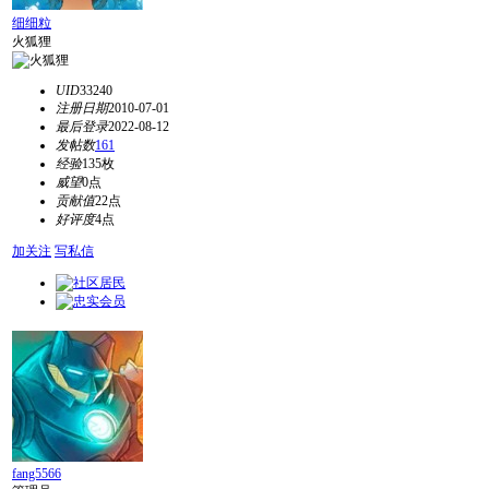
细细粒
火狐狸
UID
33240
注册日期
2010-07-01
最后登录
2022-08-12
发帖数
161
经验
135枚
威望
0点
贡献值
22点
好评度
4点
加关注
写私信
fang5566