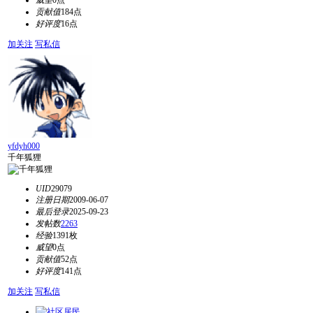
威望
0点
贡献值
184点
好评度
16点
加关注
写私信
yfdyh000
千年狐狸
UID
29079
注册日期
2009-06-07
最后登录
2025-09-23
发帖数
2263
经验
1391枚
威望
0点
贡献值
52点
好评度
141点
加关注
写私信