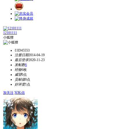
12101111
小狐狸
UID
45553
注册日期
2014-04-19
最后登录
2020-11-23
发帖数
6
经验
6枚
威望
0点
贡献值
0点
好评度
1点
加关注
写私信