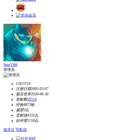
fang5566
管理员
UID
3719
注册日期
2005-03-07
最后登录
2026-06-30
发帖数
18514
经验
4872枚
威望
5点
贡献值
4332点
好评度
1118点
加关注
写私信