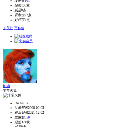
发帖数
161
经验
135枚
威望
0点
贡献值
22点
好评度
4点
加关注
写私信
liuxb
非常火狐
UID
26160
注册日期
2008-09-05
最后登录
2021-12-02
发帖数
659
经验
324枚