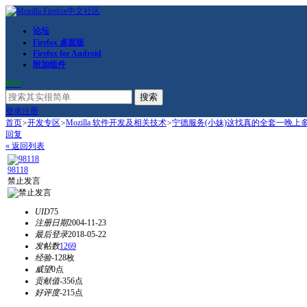
论坛
Firefox 桌面版
Firefox for Android
附加组件
RSS
搜索
登录
注册
首页
>
开发专区
>
Mozilla 软件开发及相关技术
>
宁德服务(小妹)这找真的全套一晚上
回复
« 返回列表
98118
禁止发言
UID
75
注册日期
2004-11-23
最后登录
2018-05-22
发帖数
1269
经验
-128枚
威望
0点
贡献值
-356点
好评度
-215点