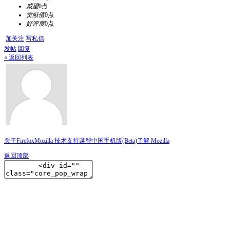
威望
0点
贡献值
0点
好评度
0点
加关注
写私信
发帖
回复
« 返回列表
关于Firefox
Mozilla 技术支持
谋智中国
手机版(Beta)
了解 Mozilla
返回顶部