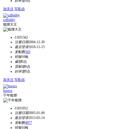
好评度
0点
加关注
写私信
szBobby
狐狸大王
UID
1562
注册日期
2004-12-30
最后登录
2010-11-15
发帖数
343
经验
10枚
威望
0点
贡献值
0点
好评度
0点
加关注
写私信
hnstxx
千年狐狸
UID
1952
注册日期
2005-01-09
最后登录
2013-05-14
发帖数
4977
经验
10枚