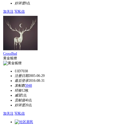
好评度
0点
加关注
写私信
CrossBud
黄金狐狸
UID
7038
注册日期
2005-06-29
最后登录
2016-08-31
发帖数
5948
经验
12枚
威望
2点
贡献值
40点
好评度
20点
加关注
写私信