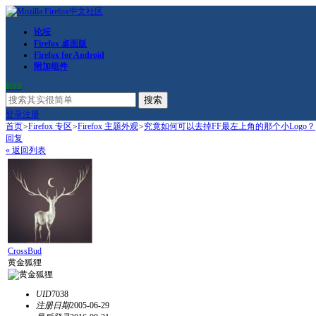
论坛
Firefox 桌面版
Firefox for Android
附加组件
RSS
搜索
登录
注册
首页
>
Firefox 专区
>
Firefox 主题外观
>
究竟如何可以去掉FF最左上角的那个小Logo？
回复
« 返回列表
CrossBud
黄金狐狸
UID
7038
注册日期
2005-06-29