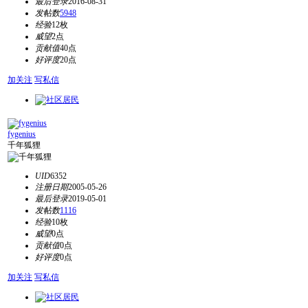
最后登录
2016-08-31
发帖数
5948
经验
12枚
威望
2点
贡献值
40点
好评度
20点
加关注
写私信
fygenius
千年狐狸
UID
6352
注册日期
2005-05-26
最后登录
2019-05-01
发帖数
1116
经验
10枚
威望
0点
贡献值
0点
好评度
0点
加关注
写私信