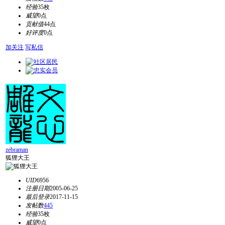
经验
35枚
威望
0点
贡献值
44点
好评度
0点
加关注
写私信
zebraman
狐狸大王
UID
6956
注册日期
2005-06-25
最后登录
2017-11-15
发帖数
445
经验
35枚
威望
0点