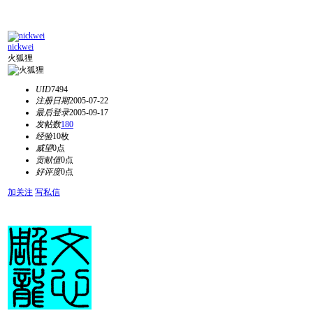
nickwei
火狐狸
UID
7494
注册日期
2005-07-22
最后登录
2005-09-17
发帖数
180
经验
10枚
威望
0点
贡献值
0点
好评度
0点
加关注
写私信