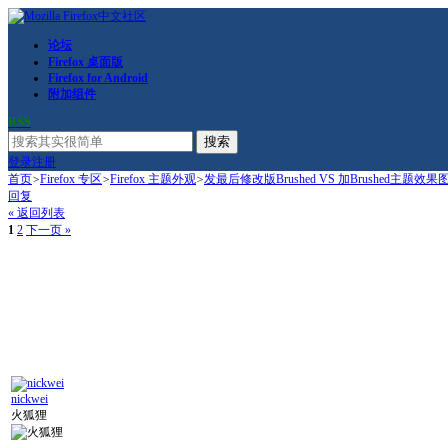
论坛
Firefox 桌面版
Firefox for Android
附加组件
RSS
搜索
登录
注册
首页
>
Firefox 专区
>
Firefox 主题外观
>
发最后修改版Brushed VS 加Brushed主题效果
回复
« 返回列表
1
2
下一页 »
nickwei
火狐狸