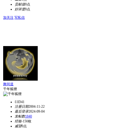
贡献值
0点
好评度
0点
加关注
写私信
舞间道
千年狐狸
UID
41
注册日期
2004-11-22
最后登录
2024-09-04
发帖数
1840
经验
-150枚
威望
0点