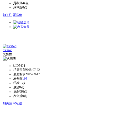
贡献值
44点
好评度
0点
加关注
写私信
nickwei
火狐狸
UID
7494
注册日期
2005-07-22
最后登录
2005-09-17
发帖数
180
经验
10枚
威望
0点
贡献值
0点
好评度
0点
加关注
写私信