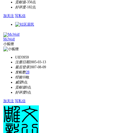
贡献值
-356点
好评度
-182点
加关注
写私信
McWolf
小狐狸
UID
3959
注册日期
2005-03-13
最后登录
2007-08-09
发帖数
28
经验
10枚
威望
0点
贡献值
0点
好评度
0点
加关注
写私信