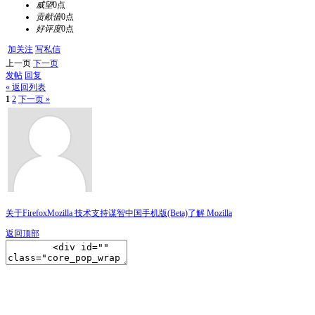
威望
0点
贡献值
0点
好评度
0点
加关注
写私信
上一页
下一页
发帖
回复
« 返回列表
1
2
下一页 »
关于Firefox
Mozilla 技术支持
谋智中国
手机版(Beta)
了解 Mozilla
返回顶部