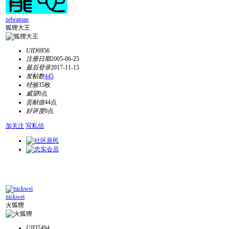
zebraman
狐狸大王
UID
6956
注册日期
2005-06-25
最后登录
2017-11-15
发帖数
445
经验
35枚
威望
0点
贡献值
44点
好评度
0点
加关注
写私信
nickwei
火狐狸
UID
7494