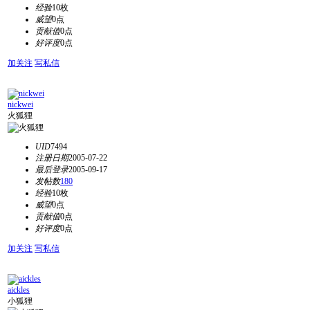
经验
10枚
威望
0点
贡献值
0点
好评度
0点
加关注
写私信
nickwei
火狐狸
UID
7494
注册日期
2005-07-22
最后登录
2005-09-17
发帖数
180
经验
10枚
威望
0点
贡献值
0点
好评度
0点
加关注
写私信
aickles
小狐狸