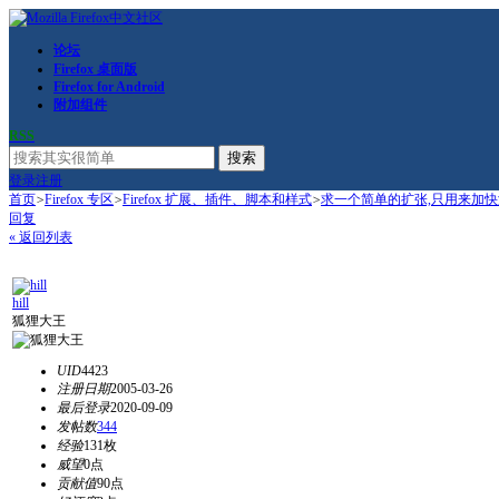
论坛
Firefox 桌面版
Firefox for Android
附加组件
RSS
搜索
登录
注册
首页
>
Firefox 专区
>
Firefox 扩展、插件、脚本和样式
>
求一个简单的扩张,只用来加
回复
« 返回列表
hill
狐狸大王
UID
4423
注册日期
2005-03-26
最后登录
2020-09-09
发帖数
344
经验
131枚
威望
0点
贡献值
90点