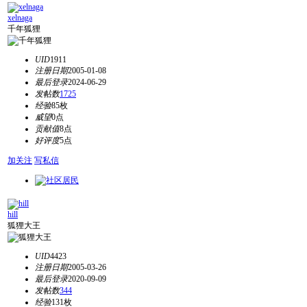
xelnaga
千年狐狸
UID
1911
注册日期
2005-01-08
最后登录
2024-06-29
发帖数
1725
经验
85枚
威望
0点
贡献值
8点
好评度
5点
加关注
写私信
hill
狐狸大王
UID
4423
注册日期
2005-03-26
最后登录
2020-09-09
发帖数
344
经验
131枚