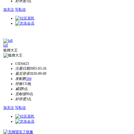
好评度
3点
加关注
写私信
hill
狐狸大王
UID
4423
注册日期
2005-03-26
最后登录
2020-09-09
发帖数
344
经验
131枚
威望
0点
贡献值
90点
好评度
3点
加关注
写私信