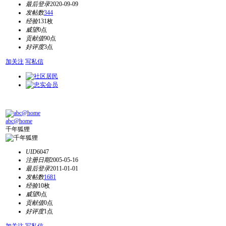
最后登录
2020-09-09
发帖数
344
经验
131枚
威望
0点
贡献值
90点
好评度
3点
加关注
写私信
abc@home
千年狐狸
UID
6047
注册日期
2005-05-16
最后登录
2011-01-01
发帖数
1681
经验
10枚
威望
0点
贡献值
0点
好评度
1点