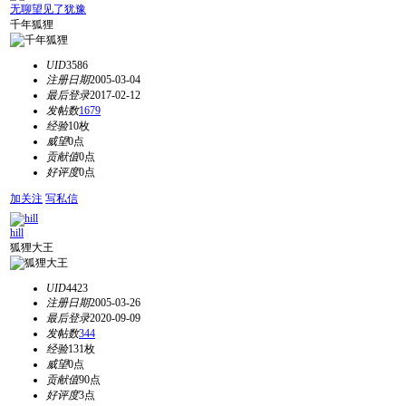
无聊望见了犹豫
千年狐狸
UID
3586
注册日期
2005-03-04
最后登录
2017-02-12
发帖数
1679
经验
10枚
威望
0点
贡献值
0点
好评度
0点
加关注
写私信
hill
狐狸大王
UID
4423
注册日期
2005-03-26
最后登录
2020-09-09
发帖数
344
经验
131枚
威望
0点
贡献值
90点
好评度
3点