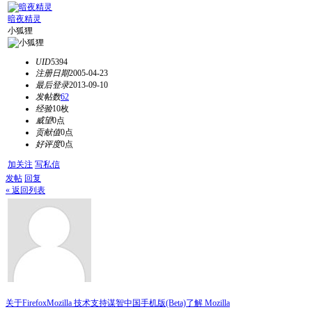
暗夜精灵
小狐狸
UID
5394
注册日期
2005-04-23
最后登录
2013-09-10
发帖数
62
经验
10枚
威望
0点
贡献值
0点
好评度
0点
加关注
写私信
发帖
回复
« 返回列表
关于Firefox
Mozilla 技术支持
谋智中国
手机版(Beta)
了解 Mozilla