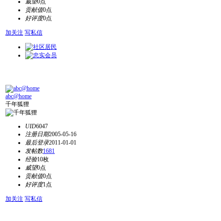
威望
0点
贡献值
0点
好评度
0点
加关注
写私信
abc@home
千年狐狸
UID
6047
注册日期
2005-05-16
最后登录
2011-01-01
发帖数
1681
经验
10枚
威望
0点
贡献值
0点
好评度
1点
加关注
写私信