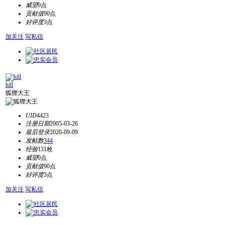
威望
0点
贡献值
90点
好评度
3点
加关注
写私信
hill
狐狸大王
UID
4423
注册日期
2005-03-26
最后登录
2020-09-09
发帖数
344
经验
131枚
威望
0点
贡献值
90点
好评度
3点
加关注
写私信