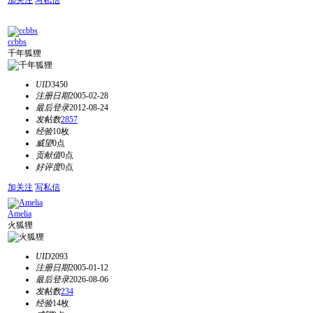
加关注
写私信
ccbbs
千年狐狸
UID
3450
注册日期
2005-02-28
最后登录
2012-08-24
发帖数
2857
经验
10枚
威望
0点
贡献值
0点
好评度
0点
加关注
写私信
Amelia
火狐狸
UID
2093
注册日期
2005-01-12
最后登录
2026-08-06
发帖数
234
经验
14枚