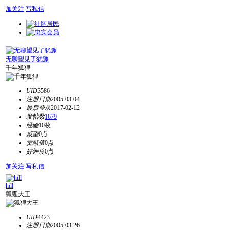
加关注
写私信
无聊望见了犹豫
千年狐狸
UID
3586
注册日期
2005-03-04
最后登录
2017-02-12
发帖数
1679
经验
10枚
威望
0点
贡献值
0点
好评度
0点
加关注
写私信
hill
狐狸大王
UID
4423
注册日期
2005-03-26