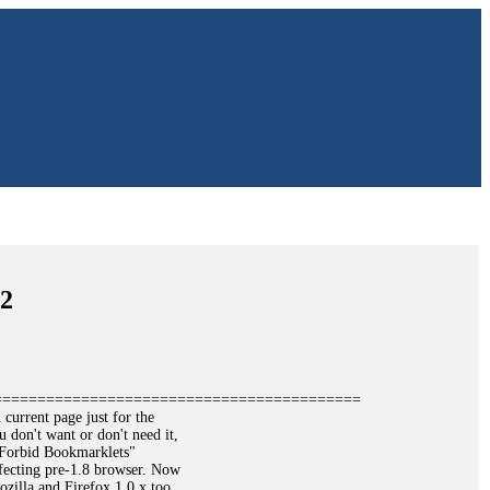
.2
==========================================
current page just for the
 don't want or don't need it,
Forbid Bookmarklets"
affecting pre-1.8 browser. Now
zilla and Firefox 1.0.x too.