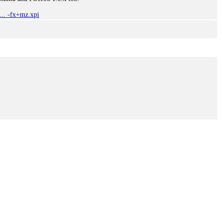
 ... -fx+mz.xpi