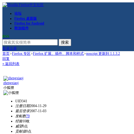
论坛
Firefox 桌面版
Firefox for Android
附加组件
RSS
搜索
登录
注册
首页
>
Firefox 专区
>
Firefox 扩展、插件、脚本和样式
>
noscript 更新到 1.1.3.2
回复
« 返回列表
zhengxiaoj
小狐狸
UID
341
注册日期
2004-11-29
最后登录
2007-11-03
发帖数
79
经验
10枚
威望
0点
贡献值
0点