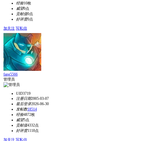
经验
10枚
威望
0点
贡献值
0点
好评度
0点
加关注
写私信
fang5566
管理员
UID
3719
注册日期
2005-03-07
最后登录
2026-06-30
发帖数
18514
经验
4872枚
威望
5点
贡献值
4332点
好评度
1118点
加关注
写私信