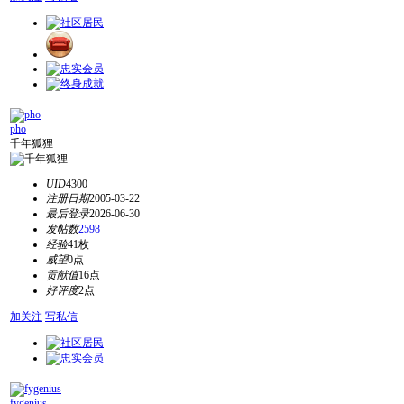
pho
千年狐狸
UID
4300
注册日期
2005-03-22
最后登录
2026-06-30
发帖数
2598
经验
41枚
威望
0点
贡献值
16点
好评度
2点
加关注
写私信
fygenius