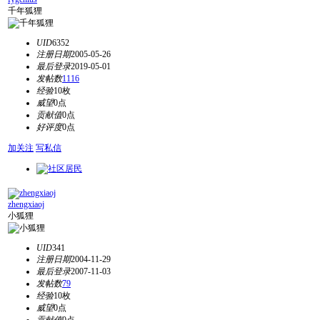
千年狐狸
UID
6352
注册日期
2005-05-26
最后登录
2019-05-01
发帖数
1116
经验
10枚
威望
0点
贡献值
0点
好评度
0点
加关注
写私信
zhengxiaoj
小狐狸
UID
341
注册日期
2004-11-29
最后登录
2007-11-03
发帖数
79
经验
10枚
威望
0点