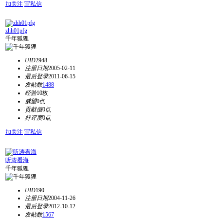
加关注
写私信
zhh01pfg
千年狐狸
UID
2948
注册日期
2005-02-11
最后登录
2011-06-15
发帖数
1488
经验
10枚
威望
0点
贡献值
0点
好评度
0点
加关注
写私信
听涛看海
千年狐狸
UID
190
注册日期
2004-11-26
最后登录
2012-10-12
发帖数
1567