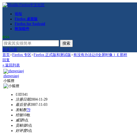
论坛
Firefox 桌面版
Firefox for Android
附加组件
RSS
搜索
登录
注册
首页
>
Firefox 专区
>
Firefox 正式版和测试版
>
有没有办法让ff全屏时像ＩＥ那样
回复
« 返回列表
zhengxiaoj
小狐狸
UID
341
注册日期
2004-11-29
最后登录
2007-11-03
发帖数
79
经验
10枚
威望
0点
贡献值
0点
好评度
0点