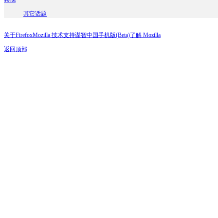
其它话题
关于Firefox
Mozilla 技术支持
谋智中国
手机版(Beta)
了解 Mozilla
返回顶部