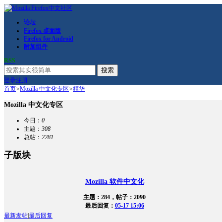
论坛
Firefox 桌面版
Firefox for Android
附加组件
RSS
搜索
登录
注册
首页
>
Mozilla 中文化专区
>
精华
Mozilla 中文化专区
今日：
0
主题：
308
总帖：
2281
子版块
Mozilla 软件中文化
主题：284，帖子：2090
最后回复：
05-17 15:06
最新发帖
|
最后回复