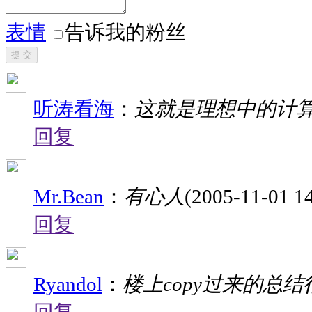
表情
告诉我的粉丝
提 交
听涛看海
：
这就是理想中的计
回复
Mr.Bean
：
有心人
(2005-11-01 14
回复
Ryandol
：
楼上copy过来的总结很到位..