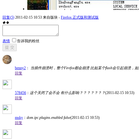
回复
(
5
)
2011-02-15 10:53
来自版块 -
Firefox 正式版和测试版
◆
◆
表情
告诉我的粉丝
提 交
benny2
：
当插件崩溃时，整个Firefox都会崩溃 比如某个flash会引起崩溃
回复
578456
：
这个关闭了会不会 有什么影响？？？？？？？
(2011-02-15 10:53)
回复
msky
：
dom.ipc.plugins.enabled false
(2011-02-15 10:53)
回复