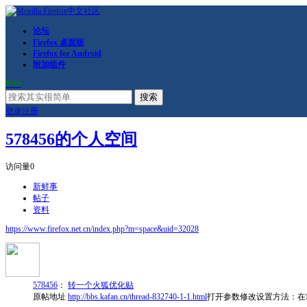
论坛
Firefox 桌面版
Firefox for Android
附加组件
RSS
搜索
登录
注册
578456的个人空间
访问量
0
新鲜事
帖子
资料
https://www.firefox.net.cn/index.php?m=space&uid=32028
578456
：
转一个火狐优化贴
原帖地址
http://bbs.kafan.cn/thread-832740-1-1.html
打开参数修改设置方法：在地址栏输入