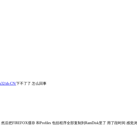
. n32/zh-CN/
下不了了 怎么回事
isk 然后把FIREFOX缓存 和Profiles 包括程序全部复制到RamDisk里了 用了段时间