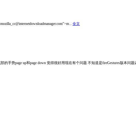
o:mozilla_cc@internetdownloadmanager.com">m...
全文
的手势page up和page down 觉得很好用现在有个问题 不知道是fireGestures版本问