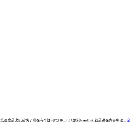
 感觉浏览速度是比以前快了现在有个疑问把FIREFOX放到RamDisk 就是说在内存中读...
全