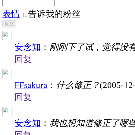
表情
告诉我的粉丝
提 交
安念知
：
刚刚下了试，觉得没
回复
FFsakura
：
什么修正？
(2005-12
回复
安念知
：
我也想知道修正了哪