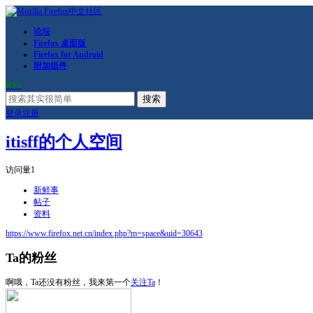
论坛
Firefox 桌面版
Firefox for Android
附加组件
RSS
搜索
登录
注册
itisff的个人空间
访问量
1
新鲜事
帖子
资料
https://www.firefox.net.cn/index.php?m=space&uid=30643
Ta的粉丝
啊哦，Ta还没有粉丝，我来第一个
关注Ta
！