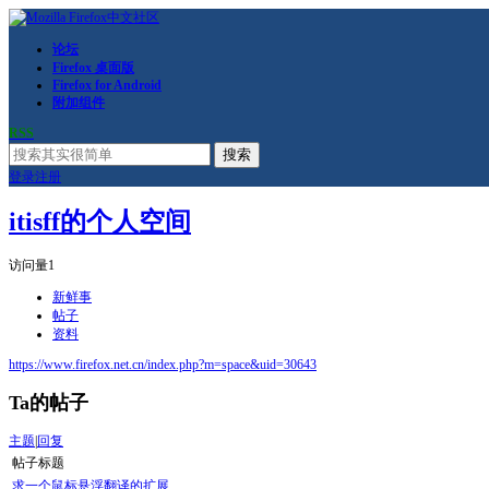
论坛
Firefox 桌面版
Firefox for Android
附加组件
RSS
搜索
登录
注册
itisff的个人空间
访问量
1
新鲜事
帖子
资料
https://www.firefox.net.cn/index.php?m=space&uid=30643
Ta的帖子
主题
|
回复
帖子标题
求一个鼠标悬浮翻译的扩展