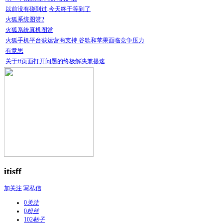
以前没有碰到过,今天终于等到了
火狐系统图赏2
火狐系统真机图赏
火狐手机平台获运营商支持 谷歌和苹果面临竞争压力
有意思
关于ff页面打开问题的终极解决兼提速
itisff
加关注
写私信
0
关注
0
粉丝
102
帖子