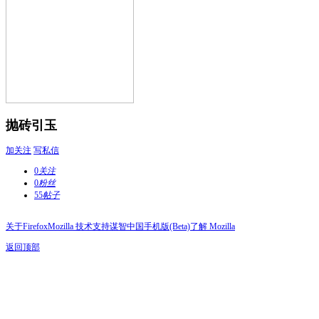
抛砖引玉
加关注
写私信
0
关注
0
粉丝
55
帖子
关于Firefox
Mozilla 技术支持
谋智中国
手机版(Beta)
了解 Mozilla
返回顶部