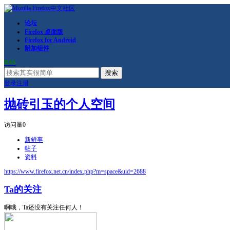
论坛
Firefox 桌面版
Firefox for Android
附加组件
RSS
搜索
登录
注册
抛砖引玉的个人空间
访问量
0
新鲜事
帖子
资料
https://www.firefox.net.cn/index.php?m=space&uid=2688
Ta的关注
啊哦，Ta还没有关注任何人！