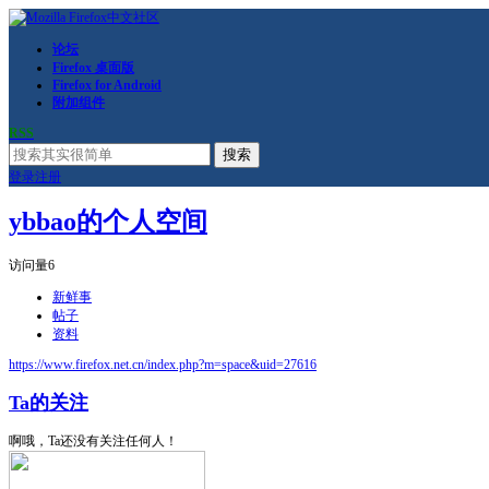
论坛
Firefox 桌面版
Firefox for Android
附加组件
RSS
搜索
登录
注册
ybbao的个人空间
访问量
6
新鲜事
帖子
资料
https://www.firefox.net.cn/index.php?m=space&uid=27616
Ta的关注
啊哦，Ta还没有关注任何人！