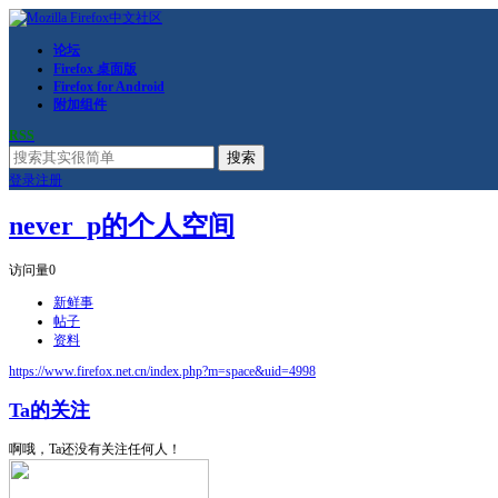
论坛
Firefox 桌面版
Firefox for Android
附加组件
RSS
搜索
登录
注册
never_p的个人空间
访问量
0
新鲜事
帖子
资料
https://www.firefox.net.cn/index.php?m=space&uid=4998
Ta的关注
啊哦，Ta还没有关注任何人！