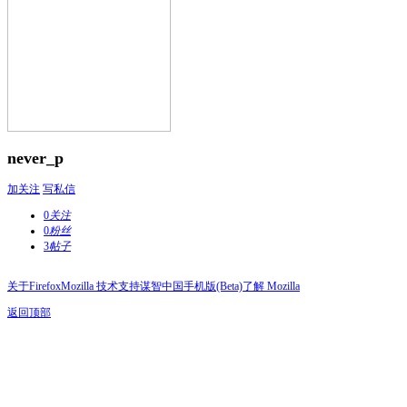
never_p
加关注
写私信
0
关注
0
粉丝
3
帖子
关于Firefox
Mozilla 技术支持
谋智中国
手机版(Beta)
了解 Mozilla
返回顶部