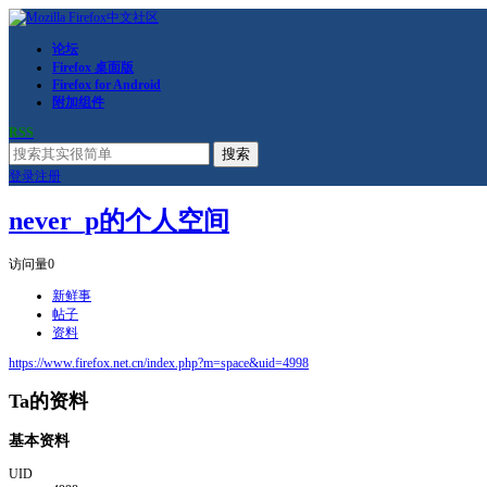
论坛
Firefox 桌面版
Firefox for Android
附加组件
RSS
搜索
登录
注册
never_p的个人空间
访问量
0
新鲜事
帖子
资料
https://www.firefox.net.cn/index.php?m=space&uid=4998
Ta的资料
基本资料
UID