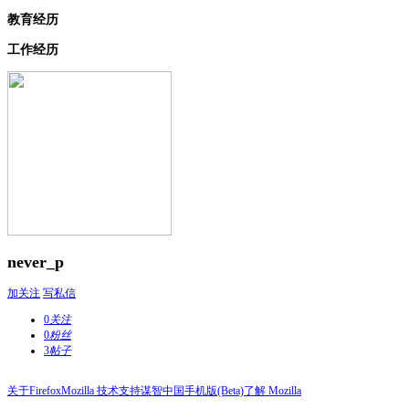
教育经历
工作经历
never_p
加关注
写私信
0
关注
0
粉丝
3
帖子
关于Firefox
Mozilla 技术支持
谋智中国
手机版(Beta)
了解 Mozilla