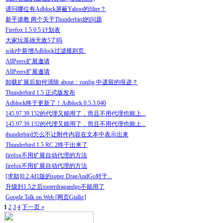
请问哪位有Adblock屏蔽Yahoo的filter？
新手请教 两个关于Thunderbird的问题
Firefox 1.5.0.5 计划表
大家玩英雄无敌5了吗
wiki中新增Adblock过滤规则页.
AllPeers扩展邀请
AllPeers扩展邀请
卸载扩展后如何清除 about：config 中遗留的痕迹？
Thunderbird 1.5 正式版发布
Adblock终于更新了！Adblock 0.5.3.040
145.97.39.132的代理又能用了，而且不用代理也能上...
145.97.39.132的代理又能用了，而且不用代理也能上...
thunderbird怎么不让附件内容在文本中表示出来
Thunderbird 1.5 RC 2终于出来了
firefox不用扩展自动代理的方法
firefox不用扩展自动代理的方法
[求助]0.2.4d1版的super DragAndGo对于...
升级到1.5之后superdragandgo不能用了
Google Talk on Web [网页Gtalkr]
1
2
3
4
下一页 »