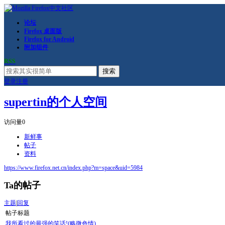
论坛
Firefox 桌面版
Firefox for Android
附加组件
RSS
搜索
登录
注册
supertin的个人空间
访问量
0
新鲜事
帖子
资料
https://www.firefox.net.cn/index.php?m=space&uid=5984
Ta的帖子
主题
|
回复
帖子标题
我所看过的最强的笑话!(略微色情)