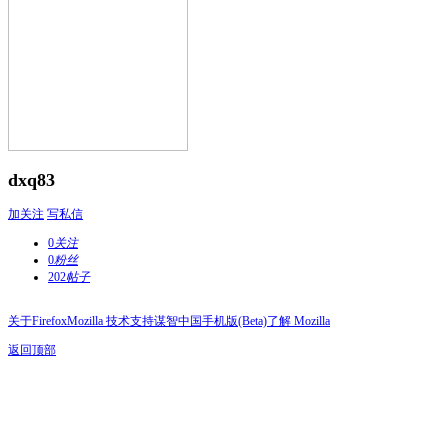
dxq83
加关注
写私信
0
关注
0
粉丝
202
帖子
关于Firefox
Mozilla 技术支持
谋智中国
手机版(Beta)
了解 Mozilla
返回顶部