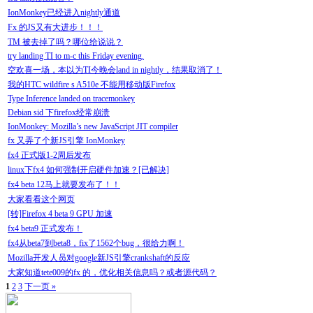
IonMonkey已经进入nightly通道
Fx 的JS又有大进步！！！
TM 被去掉了吗？哪位给说说？
try landing TI to m-c this Friday evening.
空欢喜一场，本以为TI今晚会land in nightly，结果取消了！
我的HTC wildfire s A510e 不能用移动版Firefox
Type Inference landed on tracemonkey
Debian sid 下firefox经常崩溃
IonMonkey: Mozilla’s new JavaScript JIT compiler
fx 又弄了个新JS引擎 IonMonkey
fx4 正式版1-2周后发布
linux下fx4 如何强制开启硬件加速？[已解决]
fx4 beta 12马上就要发布了！！
大家看看这个网页
[转]Firefox 4 beta 9 GPU 加速
fx4 beta9 正式发布！
fx4从beta7到beta8，fix了1562个bug，很给力啊！
Mozilla开发人员对google新JS引擎crankshaft的反应
大家知道tete009的fx 的，优化相关信息吗？或者源代码？
1
2
3
下一页 »