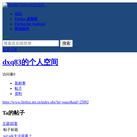
论坛
Firefox 桌面版
Firefox for Android
附加组件
RSS
搜索
登录
注册
dxq83的个人空间
访问量
0
新鲜事
帖子
资料
https://www.firefox.net.cn/index.php?m=space&uid=25092
Ta的帖子
主题
|
回复
帖子标题
ted talk无法观看？