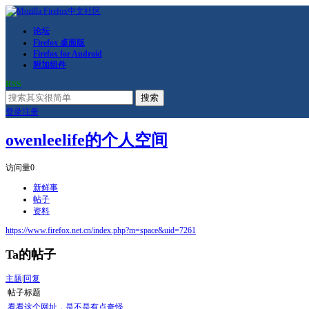
论坛
Firefox 桌面版
Firefox for Android
附加组件
RSS
搜索
登录
注册
owenleelife的个人空间
访问量
0
新鲜事
帖子
资料
https://www.firefox.net.cn/index.php?m=space&uid=7261
Ta的帖子
主题
|
回复
帖子标题
看看这个网址，是不是有点奇怪...