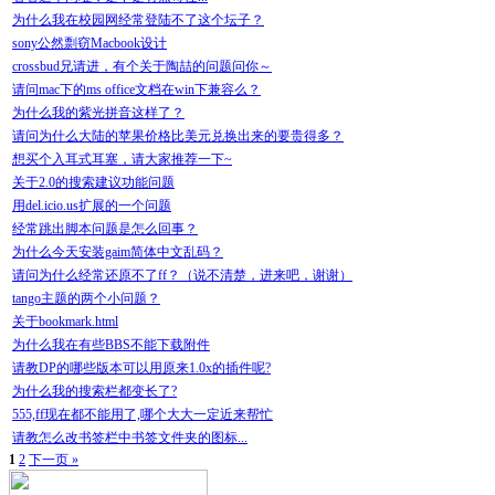
为什么我在校园网经常登陆不了这个坛子？
sony公然剽窃Macbook设计
crossbud兄请进，有个关于陶喆的问题问你～
请问mac下的ms office文档在win下兼容么？
为什么我的紫光拼音这样了？
请问为什么大陆的苹果价格比美元兑换出来的要贵得多？
想买个入耳式耳塞，请大家推荐一下~
关于2.0的搜索建议功能问题
用del.icio.us扩展的一个问题
经常跳出脚本问题是怎么回事？
为什么今天安装gaim简体中文乱码？
请问为什么经常还原不了ff？（说不清楚，进来吧，谢谢）
tango主题的两个小问题？
关于bookmark.html
为什么我在有些BBS不能下载附件
请教DP的哪些版本可以用原来1.0x的插件呢?
为什么我的搜索栏都变长了?
555,ff现在都不能用了,哪个大大一定近来帮忙
请教怎么改书签栏中书签文件夹的图标...
1
2
下一页 »