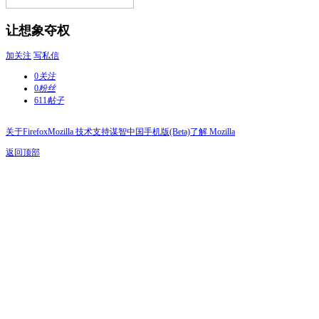
让想象夺权
加关注
写私信
0
关注
0
粉丝
611
帖子
关于Firefox
Mozilla 技术支持
谋智中国
手机版(Beta)
了解 Mozilla
返回顶部