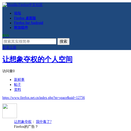
论坛
Firefox 桌面版
Firefox for Android
附加组件
RSS
搜索
登录
注册
让想象夺权的个人空间
访问量
0
新鲜事
帖子
资料
https://www.firefox.net.cn/index.php?m=space&uid=12756
让想象夺权
：
我中毒了?
Firefox的广告？