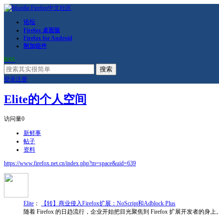
论坛
Firefox 桌面版
Firefox for Android
附加组件
RSS
搜索
登录
注册
Elite的个人空间
访问量
0
新鲜事
帖子
资料
https://www.firefox.net.cn/index.php?m=space&uid=639
Elite
：
【转】商业侵入Firefox扩展：NoScript和Adblock Plus
随着 Firefox 的日趋流行，企业开始把目光聚焦到 Firefox 扩展开发者的身上。Ad