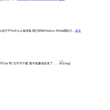
运行于FireFox上做准备,现已得知Windows Media团队已...
全文
TChia”和“太平洋下载”毫不犹豫地告发了……
[/img]