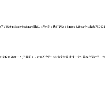
8做SunSpider bechmark测试。结论是：我们更快！Firefox 3.1beta快快出来吧:D:D:
irefox用户的身份来体验一下(不截图了，时间不允许:D)安装安装是通过一个引导程序