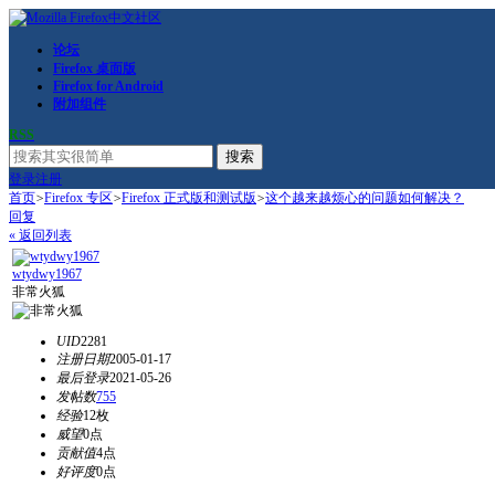
论坛
Firefox 桌面版
Firefox for Android
附加组件
RSS
搜索
登录
注册
首页
>
Firefox 专区
>
Firefox 正式版和测试版
>
这个越来越烦心的问题如何解决？
回复
« 返回列表
wtydwy1967
非常火狐
UID
2281
注册日期
2005-01-17
最后登录
2021-05-26
发帖数
755
经验
12枚
威望
0点
贡献值
4点
好评度
0点