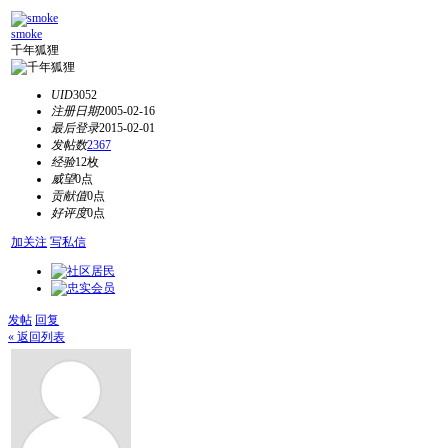
smoke
千年狐狸
UID
3052
注册日期
2005-02-16
最后登录
2015-02-01
发帖数
2367
经验
12枚
威望
0点
贡献值
0点
好评度
0点
加关注
写私信
发帖
回复
« 返回列表