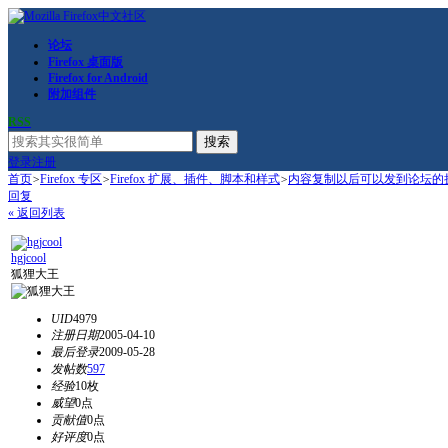
论坛
Firefox 桌面版
Firefox for Android
附加组件
RSS
搜索
登录
注册
首页
>
Firefox 专区
>
Firefox 扩展、插件、脚本和样式
>
内容复制以后可以发到论坛的
回复
« 返回列表
hgjcool
狐狸大王
UID
4979
注册日期
2005-04-10
最后登录
2009-05-28
发帖数
597
经验
10枚
威望
0点
贡献值
0点
好评度
0点