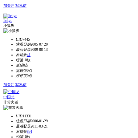
加关注
写私信
lickyc
小狐狸
UID
7445
注册日期
2005-07-20
最后登录
2009-08-13
发帖数
41
经验
10枚
威望
0点
贡献值
0点
好评度
0点
加关注
写私信
中国龙
非常火狐
UID
11331
注册日期
2006-01-29
最后登录
2011-03-21
发帖数
891
经验
10枚