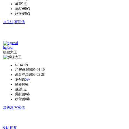
威望
0点
贡献值
0点
好评度
0点
加关注
写私信
hgjcool
狐狸大王
UID
4979
注册日期
2005-04-10
最后登录
2009-05-28
发帖数
597
经验
10枚
威望
0点
贡献值
0点
好评度
0点
加关注
写私信
发帖
回复