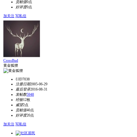
贡献值
0点
好评度
0点
加关注
写私信
CrossBud
黄金狐狸
UID
7038
注册日期
2005-06-29
最后登录
2016-08-31
发帖数
5948
经验
12枚
威望
2点
贡献值
40点
好评度
20点
加关注
写私信