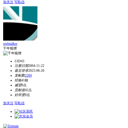
加关注
写私信
nighttalker
千年狐狸
UID
43
注册日期
2004-11-22
最后登录
2025-06-26
发帖数
2284
经验
41枚
威望
0点
贡献值
42点
好评度
0点
加关注
写私信