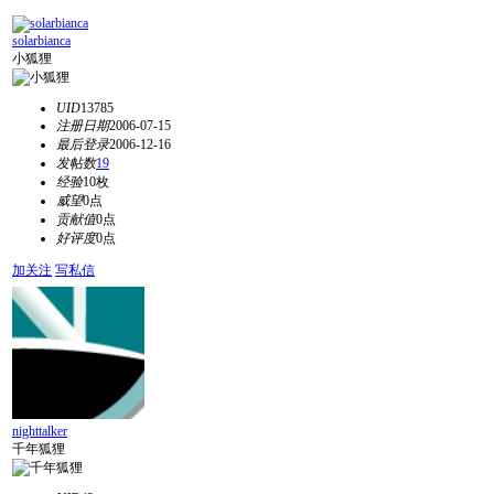
solarbianca
小狐狸
UID
13785
注册日期
2006-07-15
最后登录
2006-12-16
发帖数
19
经验
10枚
威望
0点
贡献值
0点
好评度
0点
加关注
写私信
nighttalker
千年狐狸