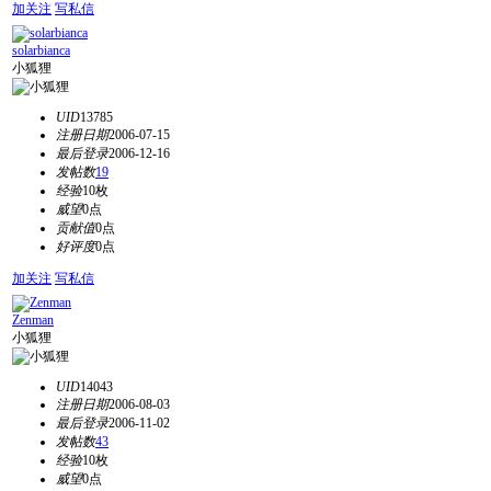
加关注
写私信
solarbianca
小狐狸
UID
13785
注册日期
2006-07-15
最后登录
2006-12-16
发帖数
19
经验
10枚
威望
0点
贡献值
0点
好评度
0点
加关注
写私信
Zenman
小狐狸
UID
14043
注册日期
2006-08-03
最后登录
2006-11-02
发帖数
43
经验
10枚
威望
0点