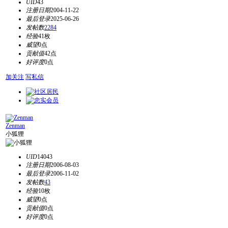
UID
43
注册日期
2004-11-22
最后登录
2025-06-26
发帖数
2284
经验
41枚
威望
0点
贡献值
42点
好评度
0点
加关注
写私信
Zenman
小狐狸
UID
14043
注册日期
2006-08-03
最后登录
2006-11-02
发帖数
43
经验
10枚
威望
0点
贡献值
0点
好评度
0点