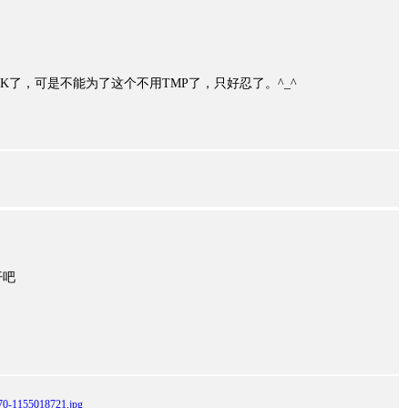
OK了，可是不能为了这个不用TMP了，只好忍了。^_^
开吧
070-1155018721.jpg