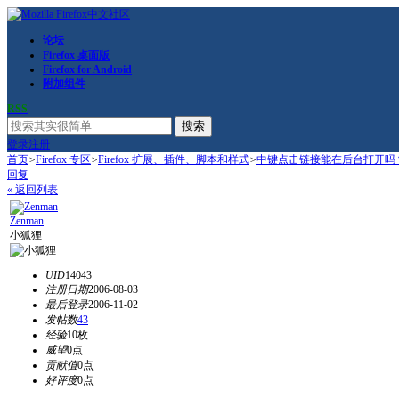
论坛
Firefox 桌面版
Firefox for Android
附加组件
RSS
搜索
登录
注册
首页
>
Firefox 专区
>
Firefox 扩展、插件、脚本和样式
>
中键点击链接能在后台打开吗
回复
« 返回列表
Zenman
小狐狸
UID
14043
注册日期
2006-08-03
最后登录
2006-11-02
发帖数
43
经验
10枚
威望
0点
贡献值
0点
好评度
0点