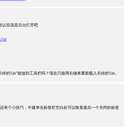
接默认应该是后台打开吧
x/54/
E的“已关掉的Tab”能放到工具栏吗？现在只能用右键来重新载入关掉的Tab。
标，但还有个小技巧，中建单击标签栏空白处可以恢复最后一个关闭的标签