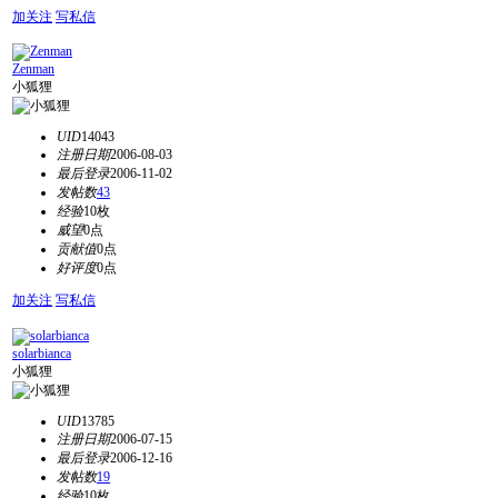
加关注
写私信
Zenman
小狐狸
UID
14043
注册日期
2006-08-03
最后登录
2006-11-02
发帖数
43
经验
10枚
威望
0点
贡献值
0点
好评度
0点
加关注
写私信
solarbianca
小狐狸
UID
13785
注册日期
2006-07-15
最后登录
2006-12-16
发帖数
19
经验
10枚