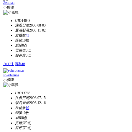
Zenman
小狐狸
UID
14043
注册日期
2006-08-03
最后登录
2006-11-02
发帖数
43
经验
10枚
威望
0点
贡献值
0点
好评度
0点
加关注
写私信
solarbianca
小狐狸
UID
13785
注册日期
2006-07-15
最后登录
2006-12-16
发帖数
19
经验
10枚
威望
0点
贡献值
0点
好评度
0点