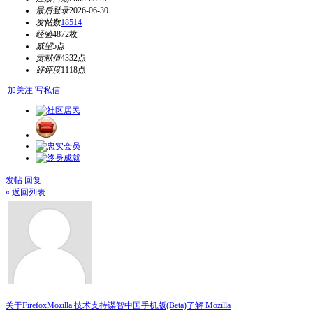
最后登录
2026-06-30
发帖数
18514
经验
4872枚
威望
5点
贡献值
4332点
好评度
1118点
加关注
写私信
发帖
回复
« 返回列表
关于Firefox
Mozilla 技术支持
谋智中国
手机版(Beta)
了解 Mozilla