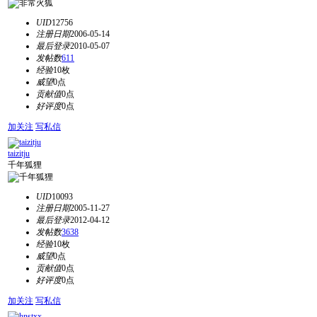
UID
12756
注册日期
2006-05-14
最后登录
2010-05-07
发帖数
611
经验
10枚
威望
0点
贡献值
0点
好评度
0点
加关注
写私信
taizitju
千年狐狸
UID
10093
注册日期
2005-11-27
最后登录
2012-04-12
发帖数
3638
经验
10枚
威望
0点
贡献值
0点
好评度
0点
加关注
写私信