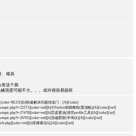
设计、模具
会发这个彪
机械强度可能不大。。。或许很容易损坏
] [color=BLUE][b]快速解决问题传送门：[/b][/color]
m/viewtopic.php?t=22571][color=red][b]①Firefox初级教程(置顶帖)[/b][/color][/url]
m/viewtopic.php?t=27478][color=red][b]②孟婆汤(清空profile工具)[/b][/color][/url]
m/viewtopic.php?t=26765][color=red][b]③减肥茶(半淘汰)[/b][/color][/url]
earch.php][color=red][b]④搜索论坛[/b][/color][/url]