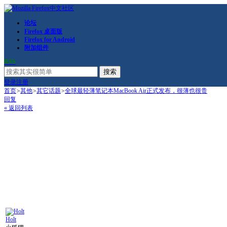
论坛
Firefox 桌面版
Firefox for Android
附加组件
RSS
搜索
登录
注册
首页
>
其他
>
其它话题
>
全球最轻薄笔记本MacBook Air正式发布，很薄也很贵
回复
« 返回列表
Holt