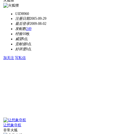
火狐狸
UID
8960
注册日期
2005-09-29
最后登录
2009-08-02
发帖数
249
经验
10枚
威望
0点
贡献值
0点
好评度
0点
加关注
写私信
让想象夺权
非常火狐