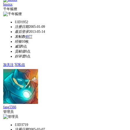
hnstxx
千年狐狸
UID
1952
注册日期
2005-01-09
最后登录
2013-05-14
发帖数
4977
经验
10枚
威望
0点
贡献值
0点
好评度
0点
加关注
写私信
fang5566
管理员
UID
3719
注册日期
2005-03-07