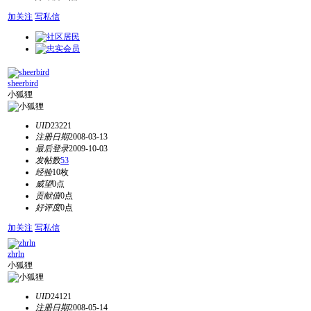
加关注
写私信
sheerbird
小狐狸
UID
23221
注册日期
2008-03-13
最后登录
2009-10-03
发帖数
53
经验
10枚
威望
0点
贡献值
0点
好评度
0点
加关注
写私信
zhrln
小狐狸
UID
24121
注册日期
2008-05-14