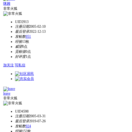
咪姆
非常火狐
UID
2913
注册日期
2005-02-10
最后登录
2022-12-13
发帖数
951
经验
13枚
威望
0点
贡献值
0点
好评度
1点
加关注
写私信
leave
非常火狐
UID
4598
注册日期
2005-03-31
最后登录
2019-07-26
发帖数
924
经验
152枚