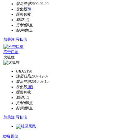
最后登录
2009-02-20
发帖数
20
经验
10枚
威望
0点
贡献值
0点
好评度
0点
加关注
写私信
不带口罩
火狐狸
UID
22190
注册日期
2007-12-07
最后登录
2016-08-15
发帖数
189
经验
10枚
威望
0点
贡献值
0点
好评度
0点
加关注
写私信
发帖
回复