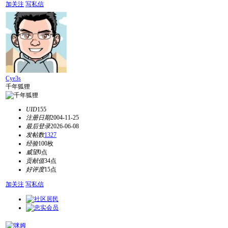
加关注
写私信
Cye3s
千年狐狸
UID
155
注册日期
2004-11-25
最后登录
2026-06-08
发帖数
1327
经验
100枚
威望
0点
贡献值
34点
好评度
15点
加关注
写私信