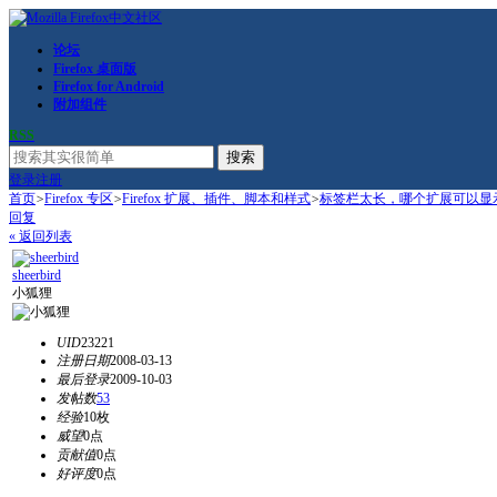
论坛
Firefox 桌面版
Firefox for Android
附加组件
RSS
搜索
登录
注册
首页
>
Firefox 专区
>
Firefox 扩展、插件、脚本和样式
>
标签栏太长，哪个扩展可以显
回复
« 返回列表
sheerbird
小狐狸
UID
23221
注册日期
2008-03-13
最后登录
2009-10-03
发帖数
53
经验
10枚
威望
0点
贡献值
0点
好评度
0点