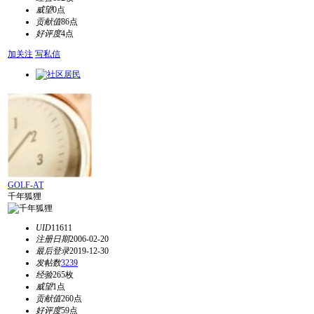
威望
0点
贡献值
86点
好评度
4点
加关注
写私信
GOLF-AT
千年狐狸
UID
11611
注册日期
2006-02-20
最后登录
2019-12-30
发帖数
3239
经验
265枚
威望
1点
贡献值
260点
好评度
59点