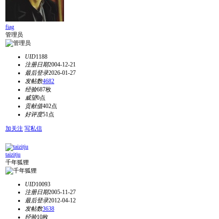
fiag
管理员
UID
1188
注册日期
2004-12-21
最后登录
2026-01-27
发帖数
4682
经验
687枚
威望
0点
贡献值
402点
好评度
51点
加关注
写私信
taizitju
千年狐狸
UID
10093
注册日期
2005-11-27
最后登录
2012-04-12
发帖数
3638
经验
10枚