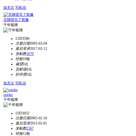
加关注
写私信
无聊望见了犹豫
千年狐狸
UID
3586
注册日期
2005-03-04
最后登录
2017-02-12
发帖数
1679
经验
10枚
威望
0点
贡献值
0点
好评度
0点
加关注
写私信
smoke
千年狐狸
UID
3052
注册日期
2005-02-16
最后登录
2015-02-01
发帖数
2367
经验
12枚