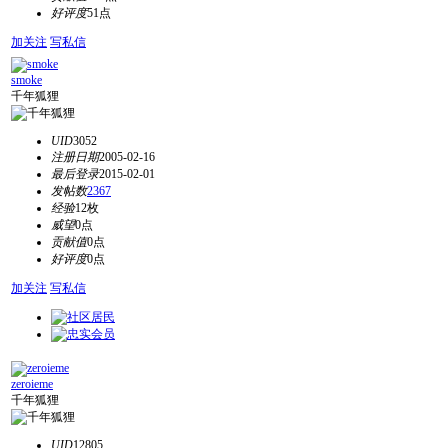
好评度
51点
加关注
写私信
smoke
千年狐狸
UID
3052
注册日期
2005-02-16
最后登录
2015-02-01
发帖数
2367
经验
12枚
威望
0点
贡献值
0点
好评度
0点
加关注
写私信
zeroieme
千年狐狸
UID
12805