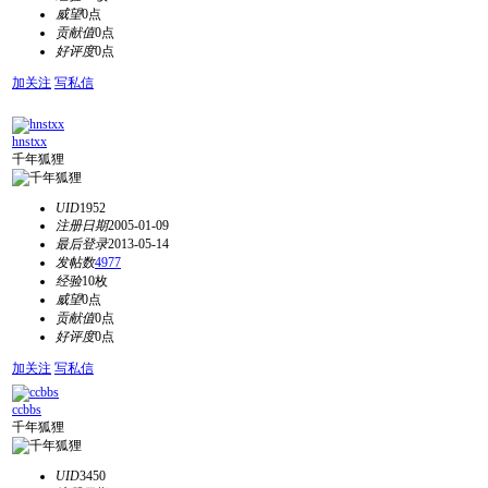
威望
0点
贡献值
0点
好评度
0点
加关注
写私信
hnstxx
千年狐狸
UID
1952
注册日期
2005-01-09
最后登录
2013-05-14
发帖数
4977
经验
10枚
威望
0点
贡献值
0点
好评度
0点
加关注
写私信
ccbbs
千年狐狸
UID
3450