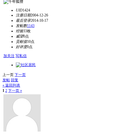
UID
1424
注册日期
2004-12-26
最后登录
2014-10-17
发帖数
1143
经验
33枚
威望
0点
贡献值
10点
好评度
0点
加关注
写私信
上一页
下一页
发帖
回复
« 返回列表
1
2
下一页 »