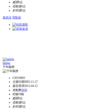
威望
0点
贡献值
0点
好评度
0点
加关注
写私信
taizitju
千年狐狸
UID
10093
注册日期
2005-11-27
最后登录
2012-04-12
发帖数
3638
经验
10枚
威望
0点
贡献值
0点
好评度
0点