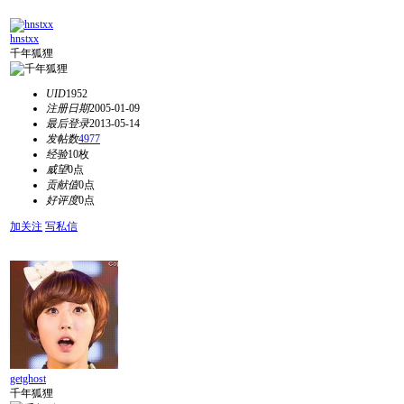
hnstxx
千年狐狸
UID
1952
注册日期
2005-01-09
最后登录
2013-05-14
发帖数
4977
经验
10枚
威望
0点
贡献值
0点
好评度
0点
加关注
写私信
getghost
千年狐狸