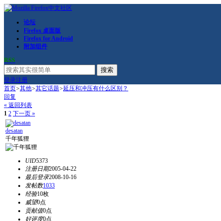
论坛
Firefox 桌面版
Firefox for Android
附加组件
RSS
搜索
登录
注册
首页
>
其他
>
其它话题
>
延压和冲压有什么区别？
回复
« 返回列表
1
2
下一页 »
desatan
千年狐狸
UID
5373
注册日期
2005-04-22
最后登录
2008-10-16
发帖数
1033
经验
10枚
威望
0点
贡献值
0点
好评度
0点