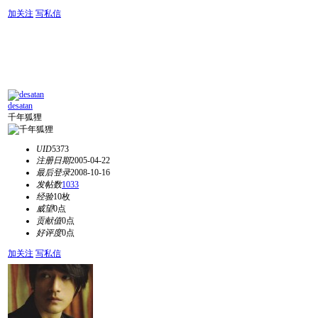
加关注
写私信
desatan
千年狐狸
UID
5373
注册日期
2005-04-22
最后登录
2008-10-16
发帖数
1033
经验
10枚
威望
0点
贡献值
0点
好评度
0点
加关注
写私信