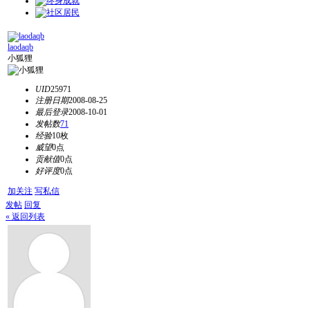
laodaqb
小狐狸
UID
25971
注册日期
2008-08-25
最后登录
2008-10-01
发帖数
71
经验
10枚
威望
0点
贡献值
0点
好评度
0点
加关注
写私信
发帖
回复
« 返回列表