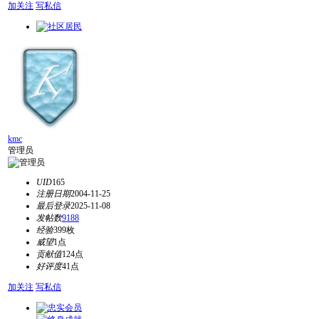
加关注
写私信
kmc
管理员
UID
165
注册日期
2004-11-25
最后登录
2025-11-08
发帖数
9188
经验
399枚
威望
1点
贡献值
124点
好评度
41点
加关注
写私信