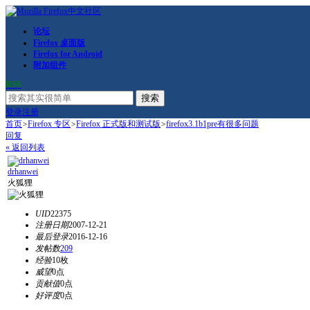
论坛
Firefox 桌面版
Firefox for Android
附加组件
RSS
搜索
登录
注册
首页
>
Firefox 专区
>
Firefox 正式版和测试版
>
firefox3.1b1pre有很多问题
回复
« 返回列表
drhanwei
火狐狸
UID
22375
注册日期
2007-12-21
最后登录
2016-12-16
发帖数
209
经验
10枚
威望
0点
贡献值
0点
好评度
0点