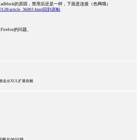
adblock的原因，禁用后还是一样，下面是连接（色网哦）
/0128/article_36003.html
回到原帖
refox的问题。
ly都用，逐渐走出XUL扩展依赖
坛看图片的问题