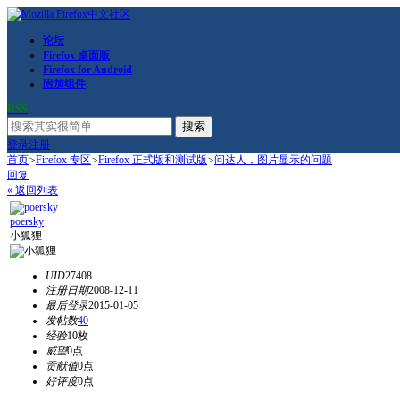
论坛
Firefox 桌面版
Firefox for Android
附加组件
RSS
搜索
登录
注册
首页
>
Firefox 专区
>
Firefox 正式版和测试版
>
问达人，图片显示的问题
回复
« 返回列表
poersky
小狐狸
UID
27408
注册日期
2008-12-11
最后登录
2015-01-05
发帖数
40
经验
10枚
威望
0点
贡献值
0点
好评度
0点