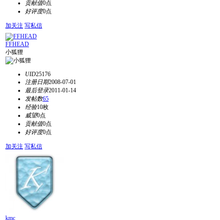
贡献值
0点
好评度
0点
加关注
写私信
FFHEAD
小狐狸
UID
25176
注册日期
2008-07-01
最后登录
2011-01-14
发帖数
65
经验
10枚
威望
0点
贡献值
0点
好评度
0点
加关注
写私信
kmc