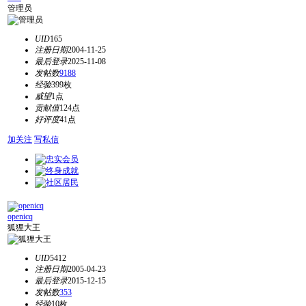
管理员
UID
165
注册日期
2004-11-25
最后登录
2025-11-08
发帖数
9188
经验
399枚
威望
1点
贡献值
124点
好评度
41点
加关注
写私信
openicq
狐狸大王
UID
5412
注册日期
2005-04-23
最后登录
2015-12-15
发帖数
353
经验
10枚