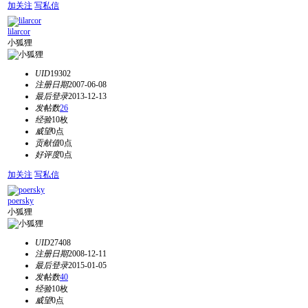
加关注
写私信
lilarcor
小狐狸
UID
19302
注册日期
2007-06-08
最后登录
2013-12-13
发帖数
26
经验
10枚
威望
0点
贡献值
0点
好评度
0点
加关注
写私信
poersky
小狐狸
UID
27408
注册日期
2008-12-11
最后登录
2015-01-05
发帖数
40
经验
10枚
威望
0点