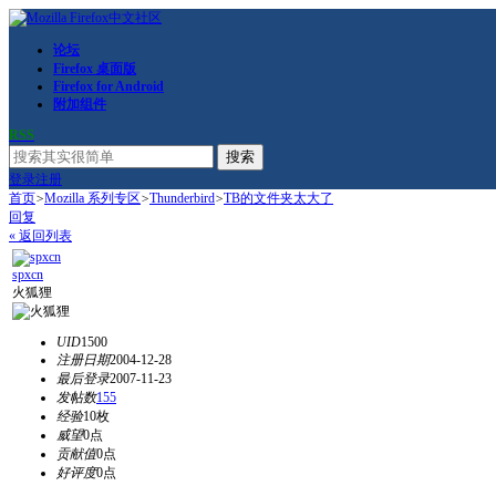
论坛
Firefox 桌面版
Firefox for Android
附加组件
RSS
搜索
登录
注册
首页
>
Mozilla 系列专区
>
Thunderbird
>
TB的文件夹太大了
回复
« 返回列表
spxcn
火狐狸
UID
1500
注册日期
2004-12-28
最后登录
2007-11-23
发帖数
155
经验
10枚
威望
0点
贡献值
0点
好评度
0点