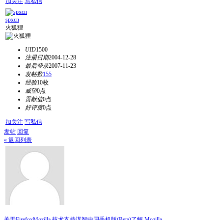
加关注
写私信
spxcn
火狐狸
UID
1500
注册日期
2004-12-28
最后登录
2007-11-23
发帖数
155
经验
10枚
威望
0点
贡献值
0点
好评度
0点
加关注
写私信
发帖
回复
« 返回列表
关于Firefox
Mozilla 技术支持
谋智中国
手机版(Beta)
了解 Mozilla