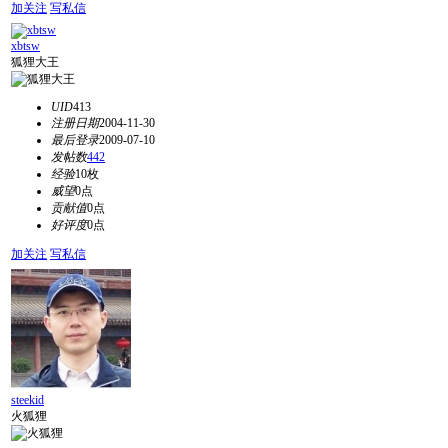
加关注
写私信
xbtsw
狐狸大王
UID
413
注册日期
2004-11-30
最后登录
2009-07-10
发帖数
442
经验
10枚
威望
0点
贡献值
0点
好评度
0点
加关注
写私信
steekid
火狐狸