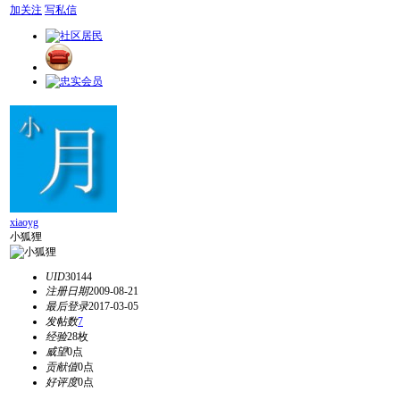
加关注
写私信
xiaoyg
小狐狸
UID
30144
注册日期
2009-08-21
最后登录
2017-03-05
发帖数
7
经验
28枚
威望
0点
贡献值
0点
好评度
0点