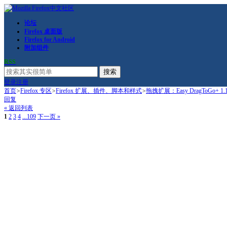
论坛
Firefox 桌面版
Firefox for Android
附加组件
RSS
搜索
登录
注册
首页
>
Firefox 专区
>
Firefox 扩展、插件、脚本和样式
>
拖拽扩展：Easy DragToGo+ 1.1.
回复
« 返回列表
1
2
3
4
...109
下一页 »