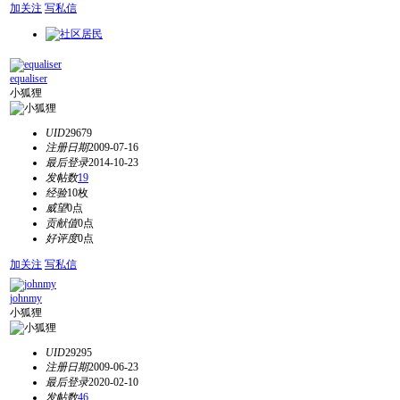
加关注
写私信
equaliser
小狐狸
UID
29679
注册日期
2009-07-16
最后登录
2014-10-23
发帖数
19
经验
10枚
威望
0点
贡献值
0点
好评度
0点
加关注
写私信
johnmy
小狐狸
UID
29295
注册日期
2009-06-23
最后登录
2020-02-10
发帖数
46