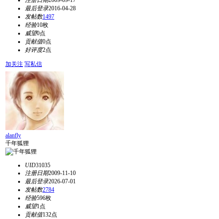
注册日期
2009-09-17
最后登录
2016-04-28
发帖数
1497
经验
10枚
威望
0点
贡献值
0点
好评度
2点
加关注
写私信
alanfly
千年狐狸
UID
31035
注册日期
2009-11-10
最后登录
2026-07-01
发帖数
2784
经验
596枚
威望
1点
贡献值
132点