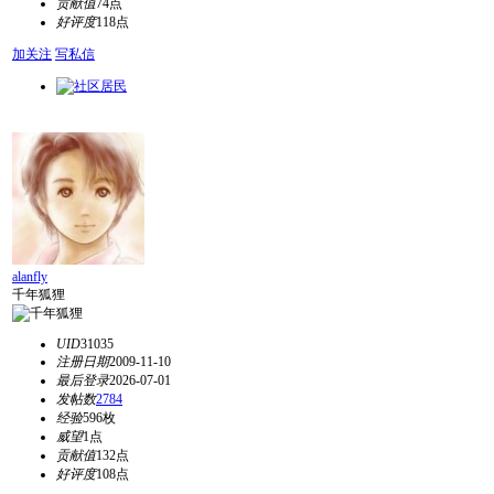
贡献值
74点
好评度
118点
加关注
写私信
alanfly
千年狐狸
UID
31035
注册日期
2009-11-10
最后登录
2026-07-01
发帖数
2784
经验
596枚
威望
1点
贡献值
132点
好评度
108点