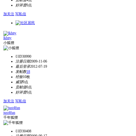
贡献值
4点
好评度
0点
加关注
写私信
lkhtty
小狐狸
UID
30990
注册日期
2009-11-06
最后登录
2012-07-19
发帖数
18
经验
10枚
威望
0点
贡献值
0点
好评度
0点
加关注
写私信
just4fun
千年狐狸
UID
30408