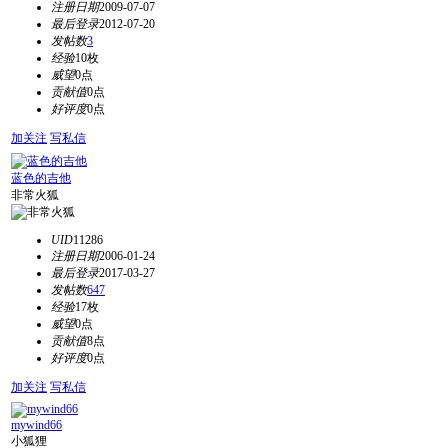
注册日期
2009-07-07
最后登录
2012-07-20
发帖数
3
经验
10枚
威望
0点
贡献值
0点
好评度
0点
加关注
写私信
蓝色的吉他
非常火狐
UID
11286
注册日期
2006-01-24
最后登录
2017-03-27
发帖数
647
经验
17枚
威望
0点
贡献值
8点
好评度
0点
加关注
写私信
mywind66
小狐狸