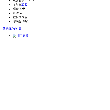
最后登录
2017-11-15
发帖数
2642
经验
162枚
威望
1点
贡献值
74点
好评度
118点
加关注
写私信