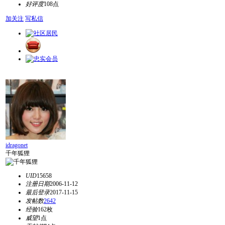
好评度
108点
加关注
写私信
idragonet
千年狐狸
UID
15658
注册日期
2006-11-12
最后登录
2017-11-15
发帖数
2642
经验
162枚
威望
1点